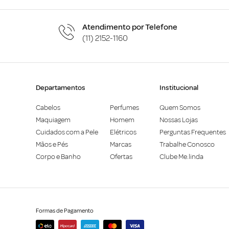
Atendimento por Telefone
(11) 2152-1160
Departamentos
Institucional
Cabelos
Perfumes
Quem Somos
Maquiagem
Homem
Nossas Lojas
Cuidados com a Pele
Elétricos
Perguntas Frequentes
Mãos e Pés
Marcas
Trabalhe Conosco
Corpo e Banho
Ofertas
Clube Me.linda
Formas de Pagamento