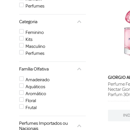
Perfumes
Categoria
Feminino
Kits
Masculino
Perfumes
Família Olfativa
GIORGIO A
Amadeirado
Perfume F
Aquáticos
Nectar Gio
Aromático
Parfum 30
Floral
Frutal
IN
Perfumes Importados ou
Nacionais