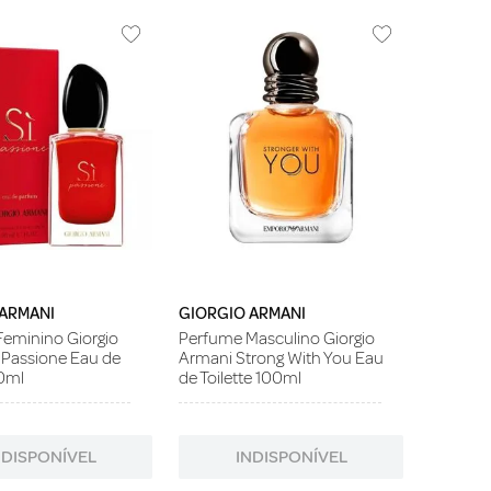
 ARMANI
GIORGIO ARMANI
eminino Giorgio
Perfume Masculino Giorgio
 Passione Eau de
Armani Strong With You Eau
0ml
de Toilette 100ml
NDISPONÍVEL
INDISPONÍVEL