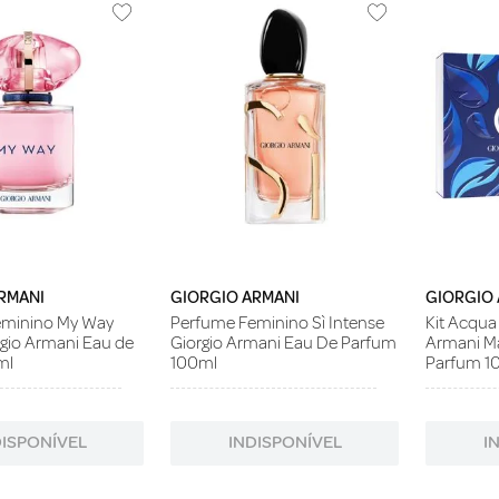
RMANI
GIORGIO ARMANI
GIORGIO
eminino My Way
Perfume Feminino Sì Intense
Kit Acqua 
rgio Armani Eau de
Giorgio Armani Eau De Parfum
Armani M
ml
100ml
Parfum 10
DISPONÍVEL
INDISPONÍVEL
I