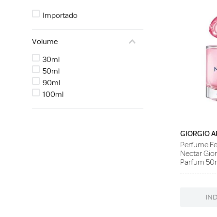
Importado
Volume
30ml
50ml
90ml
100ml
GIORGIO A
Perfume F
Nectar Gio
Parfum 50
IN