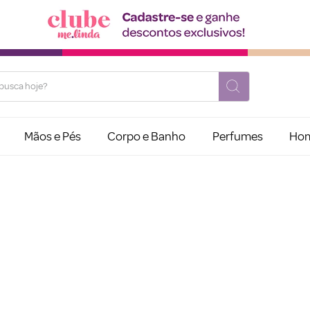
usca hoje?
Mãos e Pés
Corpo e Banho
Perfumes
Ho