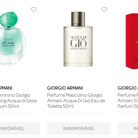
RMANI
GIORGIO ARMANI
GIORGIO
minino Giorgio
Perfume Masculino Giorgio
Perfume F
ong Acqua di Gioia
Armani Acqua Di Gió Eau de
Armani Sì
rfum 50ml
Toilette 50ml
Parfum 5
DISPONÍVEL
INDISPONÍVEL
I