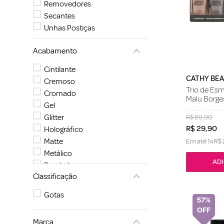
Removedores
Secantes
Unhas Postiças
Acabamento
Cintilante
CATHY BE
Cremoso
Trio de Es
Cromado
Malu Borge
Gel
Glitter
R$
69
,
90
R$
29
,
90
Holográfico
Matte
Em até
1
x
R$
Metálico
Perolado
Classificação
Transparente
Gotas
57%
Marca