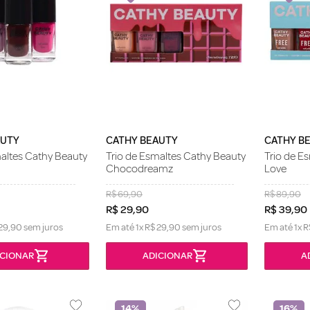
AUTY
CATHY BEAUTY
CATHY B
maltes Cathy Beauty
Trio de Esmaltes Cathy Beauty
Trio de E
Chocodreamz
Love
R$
69
,
90
R$
89
,
90
R$
29
,
90
R$
39
,
90
29
,
90
sem juros
Em até
1
x
R$
29
,
90
sem juros
Em até
1
x
R
14%
16%