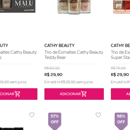
AUTY
CATHY BEAUTY
CATHY B
maltes Cathy Beauty
Trio de Esmaltes Cathy Beauty
Trio de E
s
Teddy Bear
Super Sta
R$
69
,
90
R$
79
,
90
R$
29
,
90
R$
29
,
90
29
,
90
sem juros
Em até
1
x
R$
29
,
90
sem juros
Em até
1
x
R
57%
56%