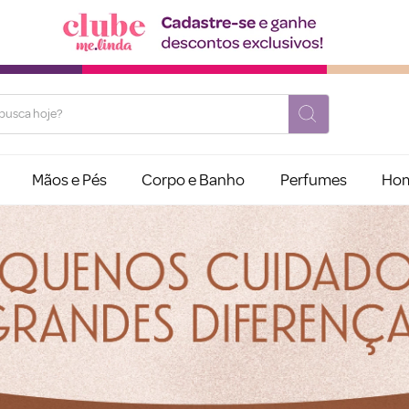
usca hoje?
Mãos e Pés
Corpo e Banho
Perfumes
Ho