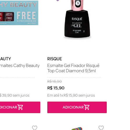
EAUTY
RISQUE
smaltes Cathy Beauty
Esmalte Gel Fixador Risqué
Top Coat Diamond 9,5ml
R$
16
,
90
R$
15
,
90
$
39
,
90
sem juros
Em até
1
x
R$
15
,
90
sem juros