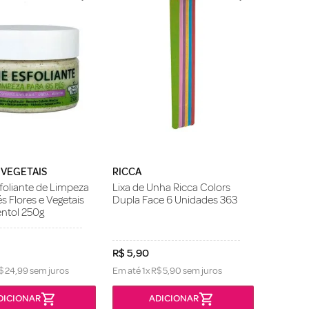
 VEGETAIS
RICCA
oliante de Limpeza
Lixa de Unha Ricca Colors
s Flores e Vegetais
Dupla Face 6 Unidades 363
entol 250g
R$
5
,
90
$
24
,
99
sem juros
Em até
1
x
R$
5
,
90
sem juros