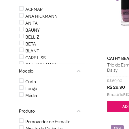
ACEMAR
ANA HICKMANN
ANITA
BAUNY
BELLIZ
BETA
BLANT
CARE LISS
CATHY BE
CATHY BEAUTY
Trio de Es
Daisy
Modelo
CURAPROX
R$
69
,
90
Curta
R$
29
,
90
Longa
Em até
1
x
R$
Média
Produto
Removedor de Esmalte
15%
Alicate de Cutículas