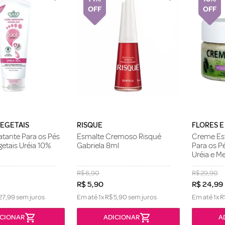
VEGETAIS
RISQUE
FLORES E
atante Para os Pés
Esmalte Cremoso Risqué
Creme Esf
getais Uréia 10%
Gabriela 8ml
Para os Pé
Uréia e M
R$
6
,
90
R$
29
,
90
R$
5
,
90
R$
24
,
99
27
,
99
sem juros
Em até
1
x
R$
5
,
90
sem juros
Em até
1
x
R