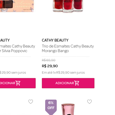
EAUTY
CATHY BEAUTY
smaltes Cathy Beauty
Trio de Esmaltes Cathy Beauty
r Silvia Poppovic
Morango Bango
R$
69
,
90
R$
29
,
90
$
29
,
90
sem juros
Em até
1
x
R$
29
,
90
sem juros
6%