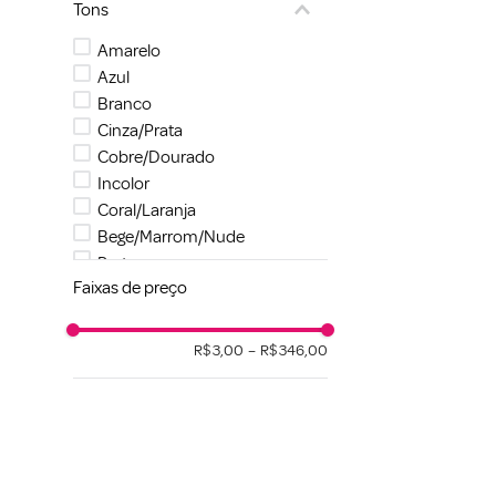
Tons
Unha Fortalecedora
Cutícula Hidratante
Amarelo
Azul
Branco
Cinza/Prata
Cobre/Dourado
Incolor
Coral/Laranja
Bege/Marrom/Nude
Preto
Faixas de preço
Rosa/Pink
R$ 3,00
–
R$ 346,00