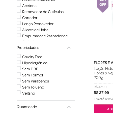
Acetona
Removedor de Cutículas
Cortador
Lenço Removedor
Alicate de Unha
Empurrador e Raspador de
Cutícula
Propriedades
Espátula de Unha
Lixa Descartável Para os Pés
Cruelty Free
FLORES E 
Hipoalergênico
Loção Hidr
Sem DBP
Flores & Ve
Sem Formol
200g
Sem Parabenos
R$
32
,
90
Sem Tolueno
R$
27
,
99
Vegano
Em até
1
x
R$
Quantidade