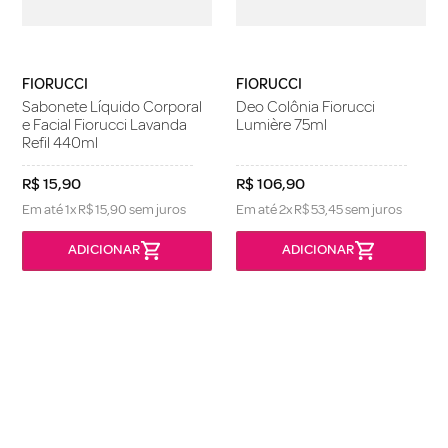
FIORUCCI
FIORUCCI
Sabonete Líquido Corporal
Deo Colônia Fiorucci
e Facial Fiorucci Lavanda
Lumière 75ml
Refil 440ml
R$
15
,
90
R$
106
,
90
Em até
1
x
R$
15
,
90
sem juros
Em até
2
x
R$
53
,
45
sem juros