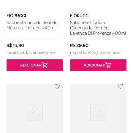
FIORUCCI
FIORUCCI
Sabonete Líquido Refil Flor
Sabonete Líquido
Maracuja Fiorucci 440ml
Glicerinado Fiorucci
Lavanda Di Provenza 400ml
R$
15
,
90
R$
29
,
90
Em até
1
x
R$
15
,
90
sem juros
Em até
1
x
R$
29
,
90
sem juros