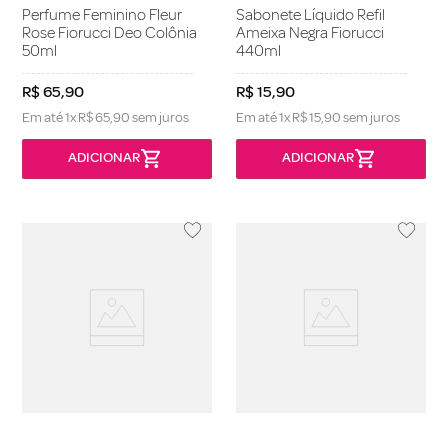
Perfume Feminino Fleur
Sabonete Líquido Refil
Rose Fiorucci Deo Colônia
Ameixa Negra Fiorucci
50ml
440ml
R$
65
,
90
R$
15
,
90
Em até
1
x
R$
65
,
90
sem juros
Em até
1
x
R$
15
,
90
sem juros