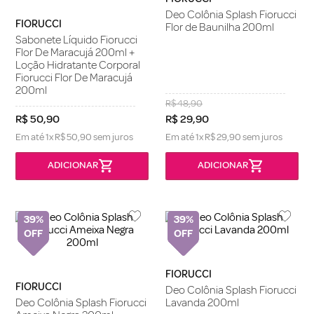
Deo Colônia Splash Fiorucci
FIORUCCI
Flor de Baunilha 200ml
Sabonete Líquido Fiorucci
Flor De Maracujá 200ml +
Loção Hidratante Corporal
Fiorucci Flor De Maracujá
200ml
R$
48
,
90
R$
50
,
90
R$
29
,
90
Em até
1
x
R$
50
,
90
sem juros
Em até
1
x
R$
29
,
90
sem juros
39%
39%
FIORUCCI
FIORUCCI
Deo Colônia Splash Fiorucci
Deo Colônia Splash Fiorucci
Lavanda 200ml