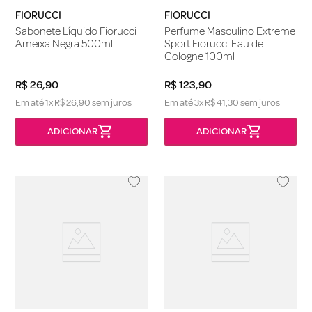
FIORUCCI
FIORUCCI
Sabonete Líquido Fiorucci
Perfume Masculino Extreme
Ameixa Negra 500ml
Sport Fiorucci Eau de
Cologne 100ml
R$
26
,
90
R$
123
,
90
Em até
1
x
R$
26
,
90
sem juros
Em até
3
x
R$
41
,
30
sem juros