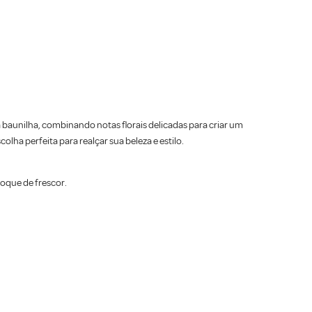
a baunilha, combinando notas florais delicadas para criar um
ha perfeita para realçar sua beleza e estilo.
toque de frescor.