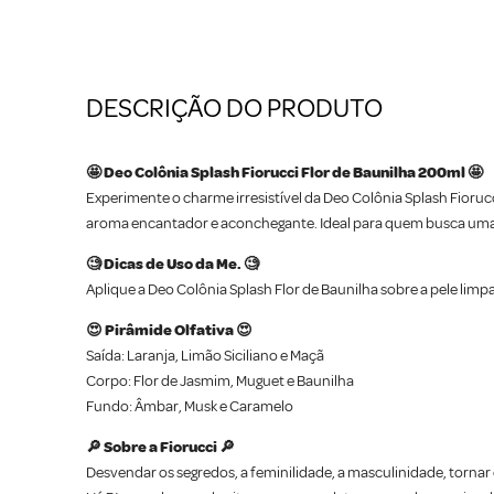
DESCRIÇÃO DO PRODUTO
🤩 Deo Colônia Splash Fiorucci Flor de Baunilha 200ml 🤩
Experimente o charme irresistível da Deo Colônia Splash Fiorucc
aroma encantador e aconchegante. Ideal para quem busca uma se
🧐 Dicas de Uso da Me. 🧐
Aplique a Deo Colônia Splash Flor de Baunilha sobre a pele lim
😍 Pirâmide Olfativa 😍
Saída: Laranja, Limão Siciliano e Maçã
Corpo: Flor de Jasmim, Muguet e Baunilha
Fundo: Âmbar, Musk e Caramelo
🔎 Sobre a Fiorucci 🔎
Desvendar os segredos, a feminilidade, a masculinidade, torna