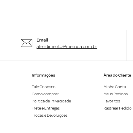
Email
atendimento@melinda.com.br
Informações
Área do Cliente
Fale Conosco
Minha Conta
Como comprar
Meus Pedidos
Política de Privacidade
Favoritos
Frete e Entregas
Rastrear Pedido
Trocas e Devoluções