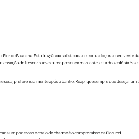
i Flor de Baunilha. Esta fragrância sofisticada celebra a doçura envolvente d
nsação de frescor suave e uma presença marcante, esta deo colônia é a escol
pa e seca, preferencialmente após o banho. Reaplique sempre que desejar um 
r cada um poderoso e cheio de charme é o compromisso da Fiorucci.