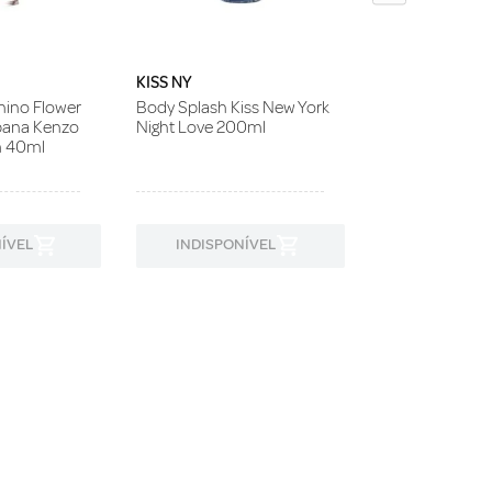
KISS NY
ino Flower
Body Splash Kiss New York
bana Kenzo
Night Love 200ml
m 40ml
ÍVEL
INDISPONÍVEL
INDISPON