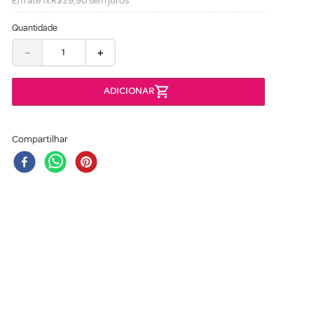
Em até
1
x
R$
29
,
90
sem juros
Quantidade
－
＋
Compartilhar