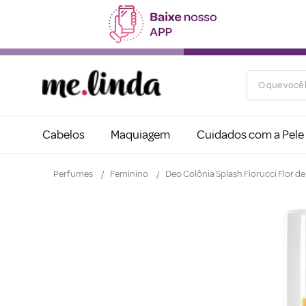
O que você b
Cabelos
Maquiagem
Cuidados com a Pele
Perfumes
Feminino
Deo Colônia Splash Fiorucci Flor d