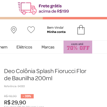
Bem-Vinda!
mem
Elétricos
Marcas
Deo Colônia Splash Fiorucci Flor
de Baunilha 200ml
Referência
:
64383
R$
48
,
90
-
39%
R$
29
,
90