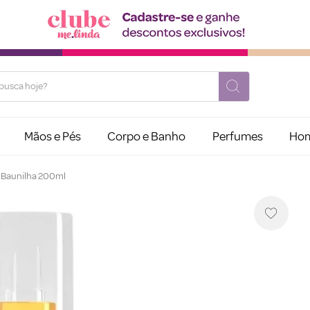
usca hoje?
Mãos e Pés
Corpo e Banho
Perfumes
Ho
e Baunilha 200ml