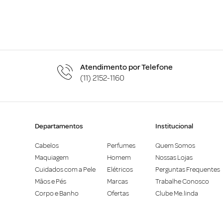
Atendimento por Telefone
(11) 2152-1160
Departamentos
Institucional
Cabelos
Perfumes
Quem Somos
Maquiagem
Homem
Nossas Lojas
Cuidados com a Pele
Elétricos
Perguntas Frequentes
Mãos e Pés
Marcas
Trabalhe Conosco
Corpo e Banho
Ofertas
Clube Me.linda