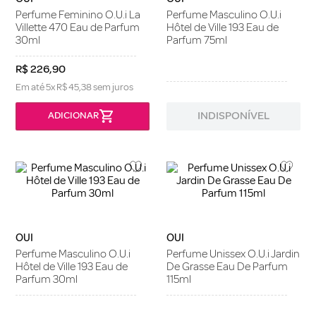
Perfume Feminino O.U.i La
Perfume Masculino O.U.i
Villette 470 Eau de Parfum
Hôtel de Ville 193 Eau de
30ml
Parfum 75ml
R$
226
,
90
Em até
5
x
R$
45
,
38
sem juros
INDISPONÍVEL
OUI
OUI
Perfume Masculino O.U.i
Perfume Unissex O.U.i Jardin
Hôtel de Ville 193 Eau de
De Grasse Eau De Parfum
Parfum 30ml
115ml