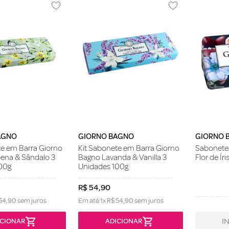
AGNO
GIORNO BAGNO
GIORNO 
te em Barra Giorno
Kit Sabonete em Barra Giorno
Sabonete
ena & Sândalo 3
Bagno Lavanda & Vanilla 3
Flor de Íri
00g
Unidades 100g
R$
54
,
90
54
,
90
sem juros
Em até
1
x
R$
54
,
90
sem juros
I