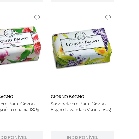
BAGNO
GIORNO BAGNO
 em Barra Giorno
Sabonete em Barra Giorno
nólia e Lichia 180g
Bagno Lavanda e Vanilla 180g
NDISPONÍVEL
INDISPONÍVEL