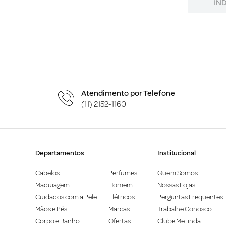
IN
Atendimento por Telefone
(11) 2152-1160
Departamentos
Institucional
Cabelos
Perfumes
Quem Somos
Maquiagem
Homem
Nossas Lojas
Cuidados com a Pele
Elétricos
Perguntas Frequentes
Mãos e Pés
Marcas
Trabalhe Conosco
Corpo e Banho
Ofertas
Clube Me.linda