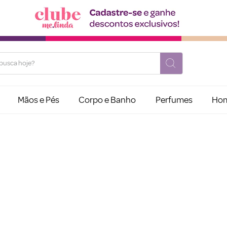
usca hoje?
Mãos e Pés
Corpo e Banho
Perfumes
Ho