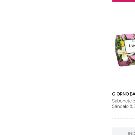
GIORNO B
Sabonete e
Sândalo & 
IN