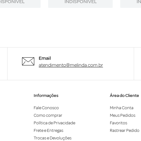
DISPONÍVEL
INDISPONÍVEL
I
Email
atendimento@melinda.com.br
Informações
Área do Cliente
Fale Conosco
Minha Conta
Como comprar
Meus Pedidos
Política de Privacidade
Favoritos
Frete e Entregas
Rastrear Pedido
Trocas e Devoluções