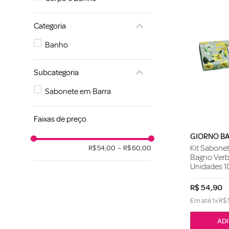
Categoria
Banho
Subcategoria
Sabonete em Barra
Faixas de preço
GIORNO B
Kit Sabone
R$ 54,00
–
R$ 60,00
Bagno Verb
Unidades 1
R$
54
,
90
Em até
1
x
R$