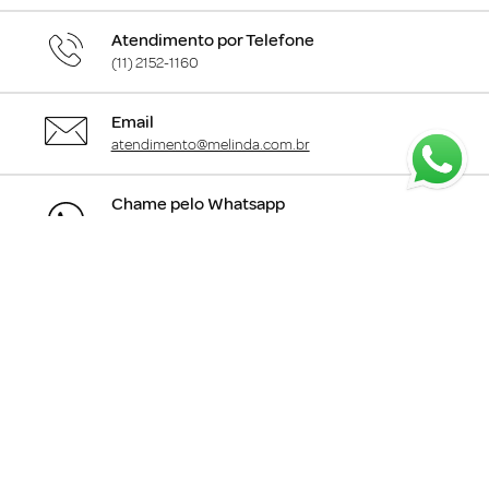
Atendimento por Telefone
(11) 2152-1160
Email
atendimento@melinda.com.br
Chame pelo Whatsapp
Clique aqui
para falar com a gente
+
Departamentos
+
Institucional
+
Informações
+
Área do Cliente