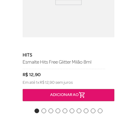
HITS
Esmalte Hits Free Glitter Milão 8ml
R$
12
,
90
Em até
1
x
R$
12
,
90
sem juros
ADICIONAR AO