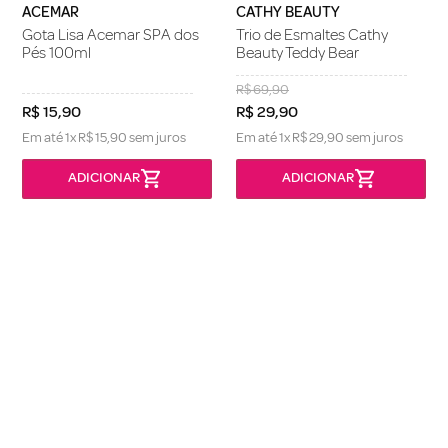
ACEMAR
CATHY BEAUTY
Gota Lisa Acemar SPA dos
Trio de Esmaltes Cathy
Pés 100ml
Beauty Teddy Bear
R$
69
,
90
R$
15
,
90
R$
29
,
90
Em até
1
x
R$
15
,
90
sem juros
Em até
1
x
R$
29
,
90
sem juros