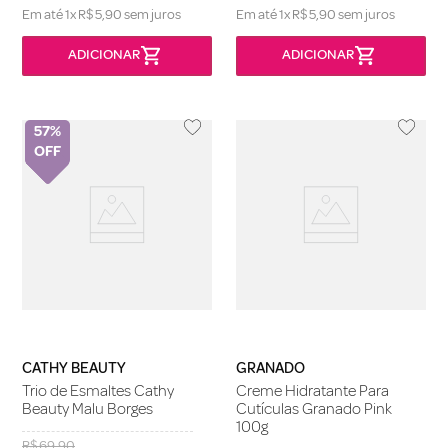
Em até
1
x
R$
5
,
90
sem juros
Em até
1
x
R$
5
,
90
sem juros
57%
CATHY BEAUTY
GRANADO
Trio de Esmaltes Cathy
Creme Hidratante Para
Beauty Malu Borges
Cutículas Granado Pink
100g
R$
69
,
90