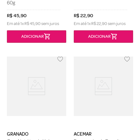
60g
R$
45
,
90
R$
22
,
90
Em até
1
x
R$
45
,
90
sem juros
Em até
1
x
R$
22
,
90
sem juros
GRANADO
ACEMAR