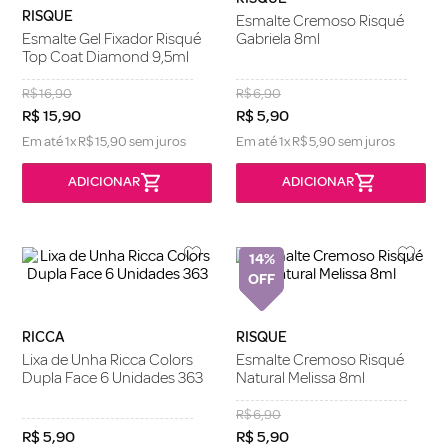
RISQUE
Esmalte Cremoso Risqué
Esmalte Gel Fixador Risqué
Gabriela 8ml
Top Coat Diamond 9,5ml
R$
16
,
90
R$
6
,
90
R$
15
,
90
R$
5
,
90
Em até
1
x
R$
15
,
90
sem juros
Em até
1
x
R$
5
,
90
sem juros
14%
RICCA
RISQUE
Lixa de Unha Ricca Colors
Esmalte Cremoso Risqué
Dupla Face 6 Unidades 363
Natural Melissa 8ml
R$
6
,
90
R$
5
,
90
R$
5
,
90