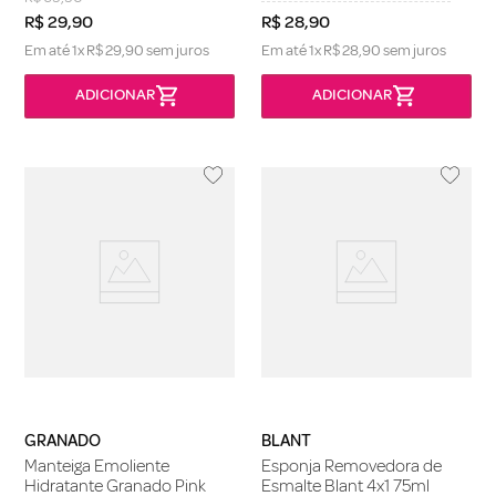
R$
29
,
90
R$
28
,
90
Em até
1
x
R$
29
,
90
sem juros
Em até
1
x
R$
28
,
90
sem juros
GRANADO
BLANT
Manteiga Emoliente
Esponja Removedora de
Hidratante Granado Pink
Esmalte Blant 4x1 75ml