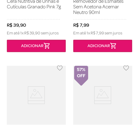
Cera Nutritiva de Unhas e
Removedor de Esmaltes
Cutículas Granado Pink 7g
Sem Acetona Acemar
Neutro 90ml
R$
39
,
90
R$
7
,
99
Em até
1
x
R$
39
,
90
sem juros
Em até
1
x
R$
7
,
99
sem juros
57%