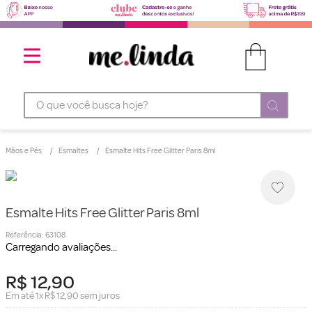
O que você busca hoje?
Mãos e Pés
Esmaltes
Esmalte Hits Free Glitter Paris 8ml
Esmalte Hits Free Glitter Paris 8ml
Referência
:
63108
Carregando avaliações...
R$
12
,
90
Em até
1
x
R$
12
,
90
sem juros