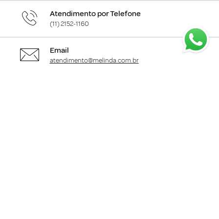
Atendimento por Telefone
(11) 2152-1160
Email
atendimento@melinda.com.br
Chame pelo Whatsapp
Clique aqui
para falar com a gente
+
Departamentos
+
Institucional
+
Informações
+
Área do Cliente