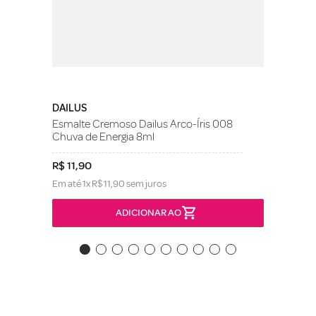
DAILUS
Esmalte Cremoso Dailus Arco-Íris 008
Chuva de Energia 8ml
R$
11
,
90
Em até
1
x
R$
11
,
90
sem juros
ADICIONAR AO