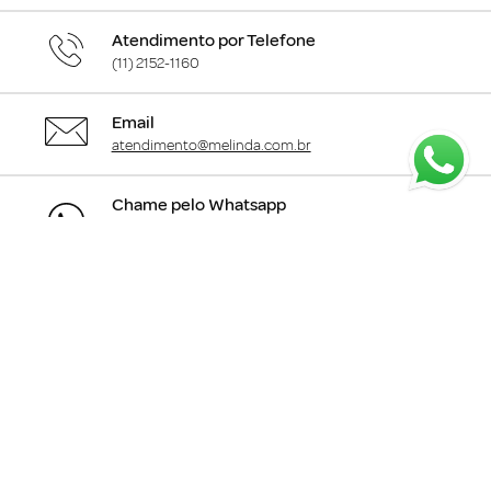
Atendimento por Telefone
(11) 2152-1160
Email
atendimento@melinda.com.br
Chame pelo Whatsapp
Clique aqui
para falar com a gente
+
Departamentos
+
Institucional
+
Informações
+
Área do Cliente