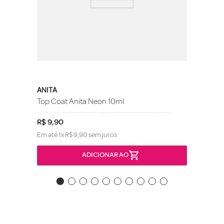
ANITA
Top Coat Anita Neon 10ml
R$
9
,
90
Em até
1
x
R$
9
,
90
sem juros
ADICIONAR AO