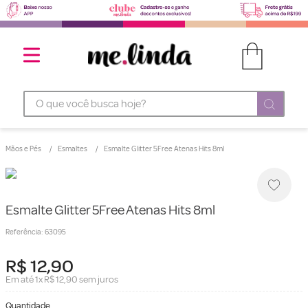
O que você busca hoje?
Mãos e Pés
Esmaltes
Esmalte Glitter 5Free Atenas Hits 8ml
Esmalte Glitter 5Free Atenas Hits 8ml
Referência
:
63095
R$
12
,
90
Em até
1
x
R$
12
,
90
sem juros
Quantidade