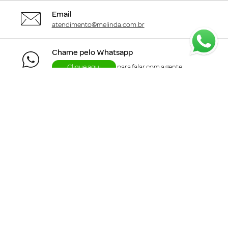
Email
atendimento@melinda.com.br
Chame pelo Whatsapp
Clique aqui
para falar com a gente
+
Departamentos
+
Institucional
+
Informações
+
Área do Cliente
Siga a me.linda :)