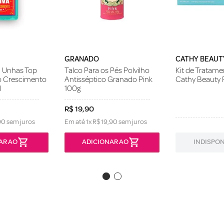
GRANADO
CATHY BEAUT
S Unhas Top
Talco Para os Pés Polvilho
Kit de Tratam
 o Crescimento
Antisséptico Granado Pink
Cathy Beauty F
l
100g
R$
19
,
90
90
sem juros
Em até
1
x
R$
19
,
90
sem juros
AR AO
ADICIONAR AO
INDISPON