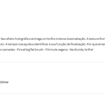
Seu efeito holográfico entrega um brilho intenso à esmaltação. A textura fin
o. A tampa roxa ajuda a identificar a sua função de finalização. Por que amam
as camadas - Pincel big flat brush - Fórmula vegana - Na dúvida, brilhe!
Glitter