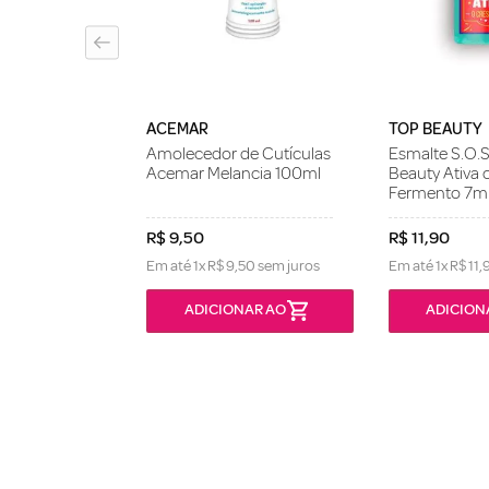
ACEMAR
TOP BEAUTY
Amolecedor de Cutículas
Esmalte S.O.
Acemar Melancia 100ml
Beauty Ativa
Fermento 7m
R$
9
,
50
R$
11
,
90
Em até
1
x
R$
9
,
50
sem juros
Em até
1
x
R$
11
,
ONÍVEL
ADICIONAR AO
ADICION