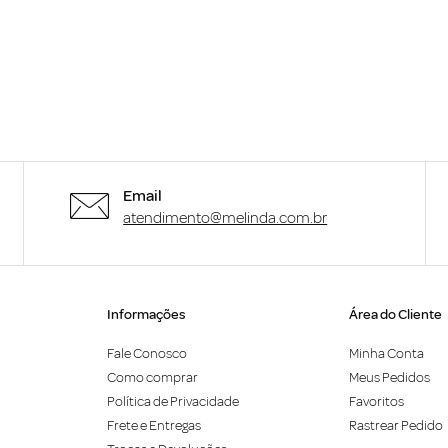
Email
atendimento@melinda.com.br
Informações
Área do Cliente
Fale Conosco
Minha Conta
Como comprar
Meus Pedidos
Política de Privacidade
Favoritos
Frete e Entregas
Rastrear Pedido