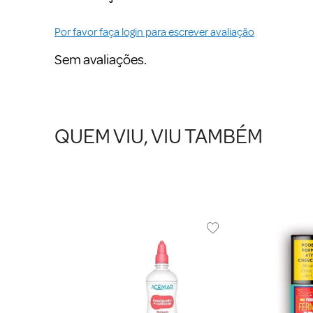
Por favor faça login para escrever avaliação
Sem avaliações.
QUEM VIU, VIU TAMBÉM
para Unhas
hield 2 10ml