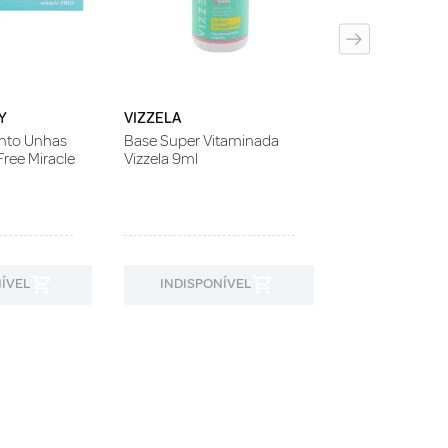
Y
VIZZELA
ento Unhas
Base Super Vitaminada
ree Miracle
Vizzela 9ml
ÍVEL
INDISPONÍVEL
INDISPON