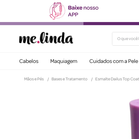
O que você b
Cabelos
Maquiagem
Cuidados com a Pele
Mãos e Pés
Bases e Tratamento
Esmalte Dailus Top Coat 