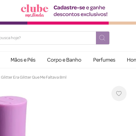
usca hoje?
Mãos e Pés
Corpo e Banho
Perfumes
Ho
Glitter Era Glitter Que Me Faltava 8ml