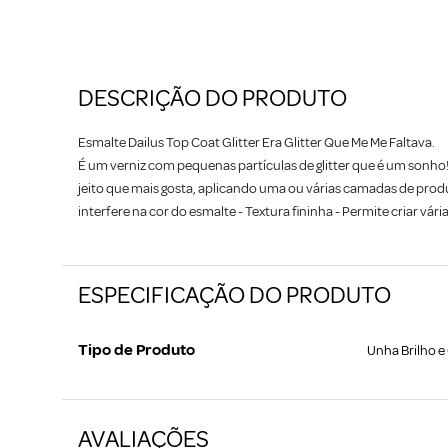
DESCRIÇÃO DO PRODUTO
Esmalte Dailus Top Coat Glitter Era Glitter Que Me Me Faltava.
É um verniz com pequenas partículas de glitter que é um sonho! 
jeito que mais gosta, aplicando uma ou várias camadas de produt
interfere na cor do esmalte - Textura fininha - Permite criar vári
ESPECIFICAÇÃO DO PRODUTO
Tipo de Produto
Unha Brilho e 
AVALIAÇÕES