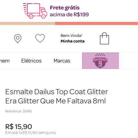
Bem-Vinda!
mem
Elétricos
Marcas
Esmalte Dailus Top Coat Glitter
Era Glitter Que Me Faltava 8ml
Referência
:
35465
R$
15
,
90
Em até
1
x
R$
15
,
90
sem juros