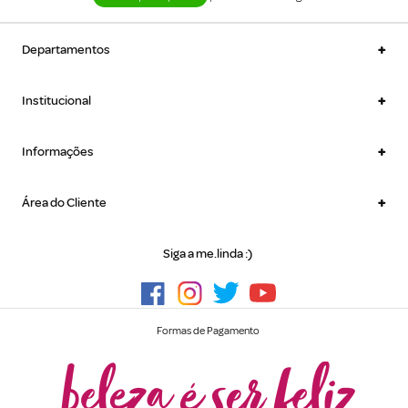
+
Departamentos
+
Institucional
+
Informações
+
Área do Cliente
Siga a me.linda :)
Formas de Pagamento