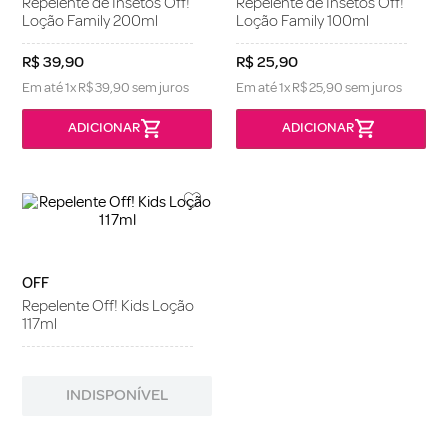
Repelente de Insetos Off!
Repelente de Insetos Off!
Loção Family 200ml
Loção Family 100ml
R$
39
,
90
R$
25
,
90
Em até
1
x
R$
39
,
90
sem juros
Em até
1
x
R$
25
,
90
sem juros
OFF
Repelente Off! Kids Loção
117ml
INDISPONÍVEL