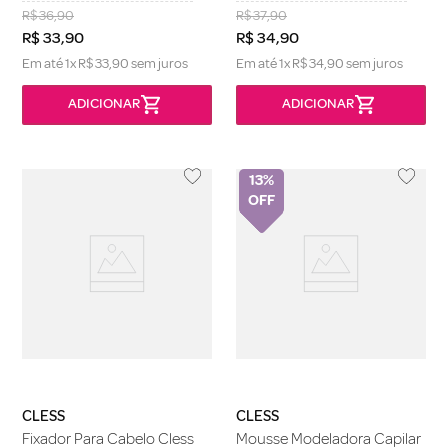
R$
36
,
90
R$
37
,
90
R$
33
,
90
R$
34
,
90
Em até
1
x
R$
33
,
90
sem juros
Em até
1
x
R$
34
,
90
sem juros
13%
CLESS
CLESS
Fixador Para Cabelo Cless
Mousse Modeladora Capilar