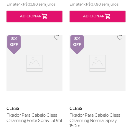
Em até
1
x
R$
33
,
90
sem juros
Em até
1
x
R$
37
,
90
sem juros
8%
8%
CLESS
CLESS
Fixador Para Cabelo Cless
Fixador Para Cabelo Cless
Charming Forte Spray 150ml
Charming Normal Spray
150ml