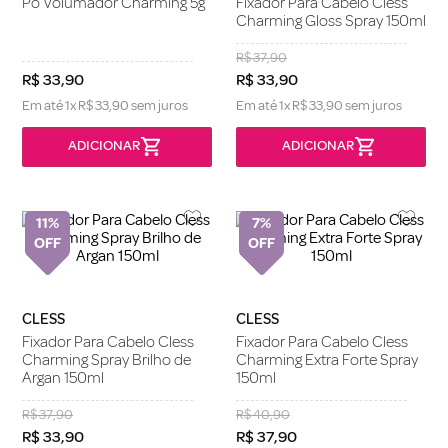
Pó Volumador Charming 5g
Fixador Para Cabelo Cless
Charming Gloss Spray 150ml
R$
37
,
90
R$
33
,
90
R$
33
,
90
Em até
1
x
R$
33
,
90
sem juros
Em até
1
x
R$
33
,
90
sem juros
11%
7%
CLESS
CLESS
Fixador Para Cabelo Cless
Fixador Para Cabelo Cless
Charming Spray Brilho de
Charming Extra Forte Spray
Argan 150ml
150ml
R$
37
,
90
R$
40
,
90
R$
33
,
90
R$
37
,
90