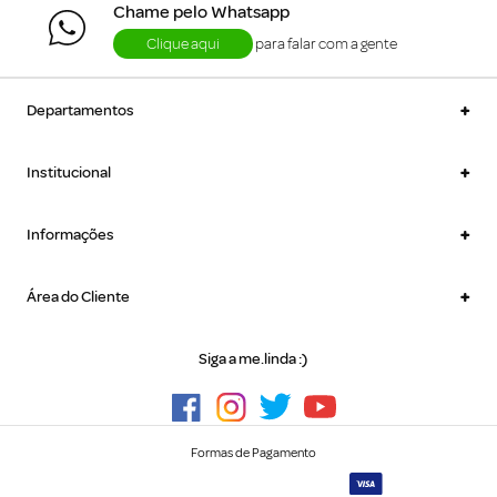
Chame pelo Whatsapp
Clique aqui
para falar com a gente
+
Departamentos
+
Institucional
+
Informações
+
Área do Cliente
Siga a me.linda :)
Formas de Pagamento