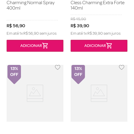
Charming Normal Spray
Cless Charming Extra Forte
400ml
140ml
R$
45
,
90
R$
56
,
90
R$
39
,
90
Em até
1
x
R$
56
,
90
sem juros
Em até
1
x
R$
39
,
90
sem juros
13%
13%