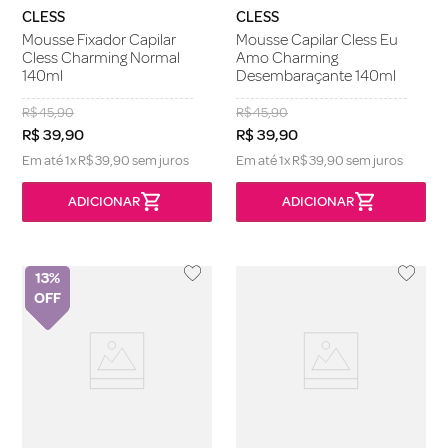
CLESS
CLESS
Mousse Fixador Capilar
Mousse Capilar Cless Eu
Cless Charming Normal
Amo Charming
140ml
Desembaraçante 140ml
R$
45
,
90
R$
45
,
90
R$
39
,
90
R$
39
,
90
Em até
1
x
R$
39
,
90
sem juros
Em até
1
x
R$
39
,
90
sem juros
13%