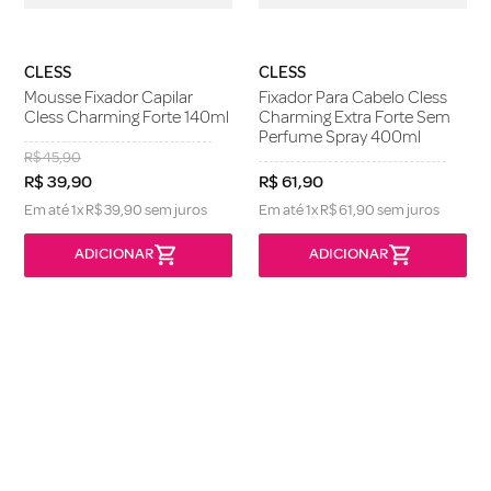
CLESS
CLESS
Mousse Fixador Capilar
Fixador Para Cabelo Cless
Cless Charming Forte 140ml
Charming Extra Forte Sem
Perfume Spray 400ml
R$
45
,
90
R$
39
,
90
R$
61
,
90
Em até
1
x
R$
39
,
90
sem juros
Em até
1
x
R$
61
,
90
sem juros