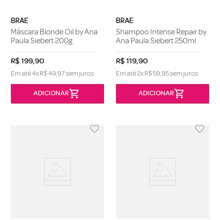
BRAE
BRAE
Máscara Blonde Oil by Ana
Shampoo Intense Repair by
Paula Siebert 200g
Ana Paula Siebert 250ml
R$
199
,
90
R$
119
,
90
Em até
4
x
R$
49
,
97
sem juros
Em até
2
x
R$
59
,
95
sem juros