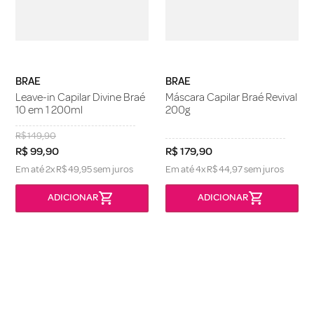
BRAE
BRAE
Leave-in Capilar Divine Braé
Máscara Capilar Braé Revival
10 em 1 200ml
200g
R$
149
,
90
R$
99
,
90
R$
179
,
90
Em até
2
x
R$
49
,
95
sem juros
Em até
4
x
R$
44
,
97
sem juros