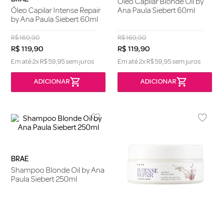
Óleo Capilar Blonde Oil by
Óleo Capilar Intense Repair
Ana Paula Siebert 60ml
by Ana Paula Siebert 60ml
R$
169
,
90
R$
169
,
90
R$
119
,
90
R$
119
,
90
Em até
2
x
R$
59
,
95
sem juros
Em até
2
x
R$
59
,
95
sem juros
BRAE
Shampoo Blonde Oil by Ana
Paula Siebert 250ml