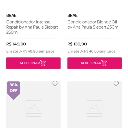
BRAE
BRAE
Condicionador Intense
Condicionador Blonde Oil
Repair by Ana Paula Siebert
by Ana Paula Siebert 250ml
250ml
R$
149
,
90
R$
139
,
90
Em até
3
x
R$
49
,
96
sem juros
Em até
3
x
R$
46
,
63
sem juros
38%