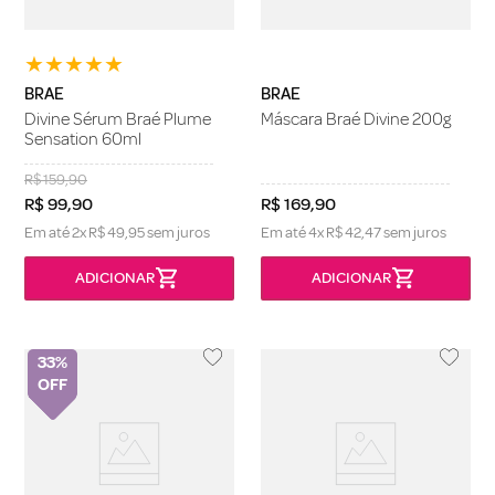
★
★
★
★
★
BRAE
BRAE
Divine Sérum Braé Plume
Máscara Braé Divine 200g
Sensation 60ml
R$
159
,
90
R$
99
,
90
R$
169
,
90
Em até
2
x
R$
49
,
95
sem juros
Em até
4
x
R$
42
,
47
sem juros
33%