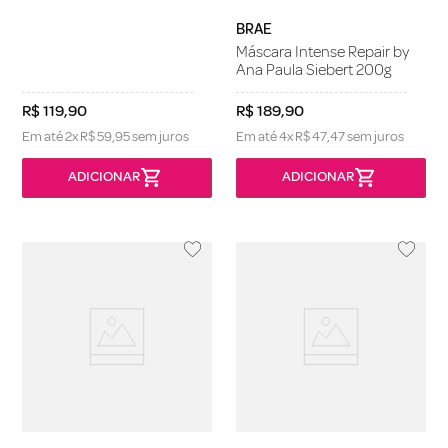
BRAE
Máscara Intense Repair by
Ana Paula Siebert 200g
R$
119
,
90
R$
189
,
90
Em até
2
x
R$
59
,
95
sem juros
Em até
4
x
R$
47
,
47
sem juros