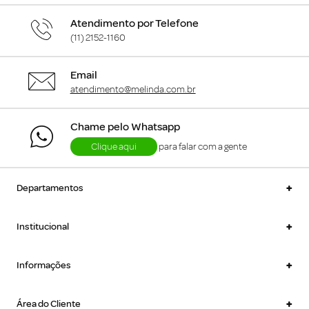
Atendimento por Telefone
(11) 2152-1160
Email
atendimento@melinda.com.br
Chame pelo Whatsapp
Clique aqui
para falar com a gente
+
Departamentos
+
Institucional
+
Informações
+
Área do Cliente