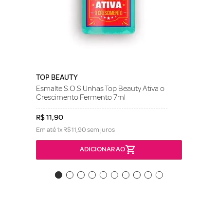
TOP BEAUTY
Esmalte S.O.S Unhas Top Beauty Ativa o
Crescimento Fermento 7ml
R$
11
,
90
Em até
1
x
R$
11
,
90
sem juros
ADICIONAR AO