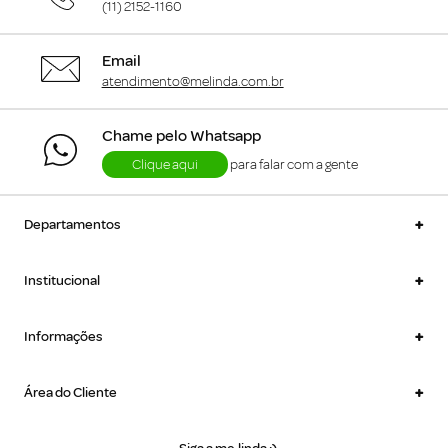
(11) 2152-1160
Email
atendimento@melinda.com.br
Chame pelo Whatsapp
Clique aqui
para falar com a gente
+
Departamentos
+
Institucional
+
Informações
+
Área do Cliente