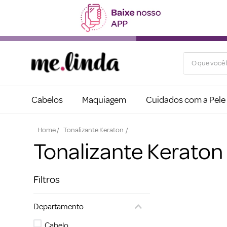
O que você b
Cabelos
Maquiagem
Cuidados com a Pele
Tonalizante Keraton
Tonalizante Keraton
Filtros
Departamento
Cabelo