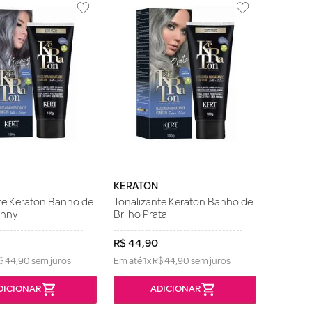
KERATON
te Keraton Banho de
Tonalizante Keraton Banho de
anny
Brilho Prata
R$
44
,
90
$
44
,
90
sem juros
Em até
1
x
R$
44
,
90
sem juros