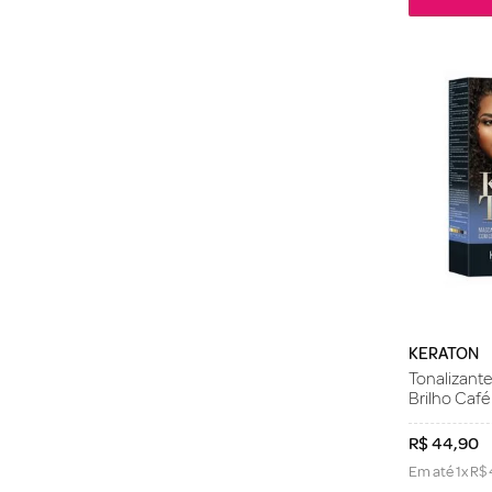
KERATON
Tonalizant
Brilho Café
R$
44
,
90
Em até
1
x
R$