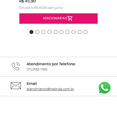
R$
45
,
90
Em até
1
x
R$
45
,
90
sem juros
ADICIONAR AO
Atendimento por Telefone
(11) 2152-1160
Email
atendimento@melinda.com.br
Chame pelo Whatsapp
Clique aqui
para falar com a gente