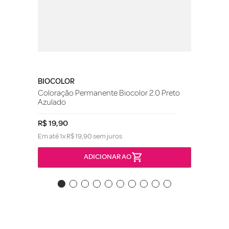
BIOCOLOR
Coloração Permanente Biocolor 2.0 Preto
Azulado
R$
19
,
90
Em até
1
x
R$
19
,
90
sem juros
ADICIONAR AO