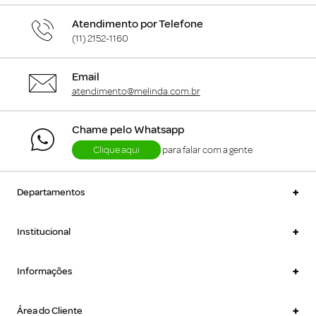
Atendimento por Telefone
(11) 2152-1160
Email
atendimento@melinda.com.br
Chame pelo Whatsapp
Clique aqui
para falar com a gente
+
Departamentos
+
Institucional
+
Informações
+
Área do Cliente