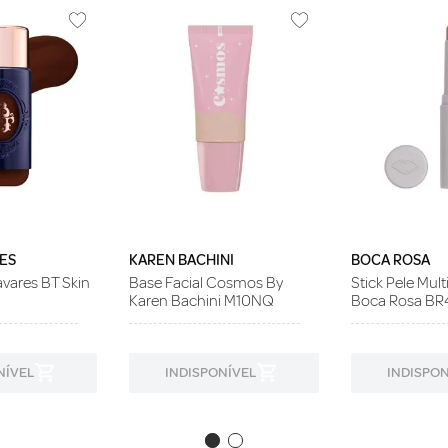
ES
KAREN BACHINI
BOCA ROSA
vares BT Skin
Base Facial Cosmos By
Stick Pele Mult
Karen Bachini M10NQ
Boca Rosa BR
NÍVEL
INDISPONÍVEL
INDISPON