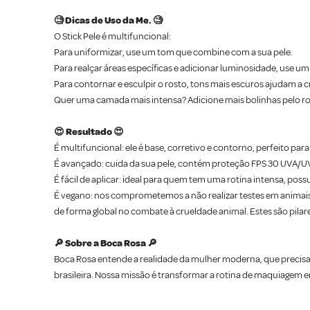
🧐 Dicas de Uso da Me. 🧐
O Stick Pele é multifuncional:
Para uniformizar, use um tom que combine com a sua pele.
Para realçar áreas específicas e adicionar luminosidade, use um
Para contornar e esculpir o rosto, tons mais escuros ajudam a c
Quer uma camada mais intensa? Adicione mais bolinhas pelo ro
😍 Resultado 😍
É multifuncional: ele é base, corretivo e contorno, perfeito pa
É avançado: cuida da sua pele, contém proteção FPS 30 UVA/UVB,
É fácil de aplicar: ideal para quem tem uma rotina intensa, po
É vegano: nos comprometemos a não realizar testes em animais
de forma global no combate à crueldade animal. Estes são pil
🔎 Sobre a Boca Rosa 🔎
Boca Rosa entende a realidade da mulher moderna, que precisa 
brasileira. Nossa missão é transformar a rotina de maquiage