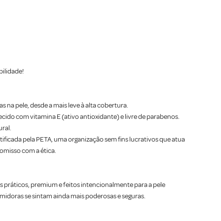
ilidade!
 na pele, desde a mais leve à alta cobertura.
cido com vitamina E (ativo antioxidante) e livre de parabenos.
ral.
ficada pela PETA, uma organização sem fins lucrativos que atua
omisso com a ética.
 práticos, premium e feitos intencionalmente para a pele
idoras se sintam ainda mais poderosas e seguras.