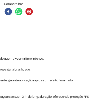
Compartilhar
da de quem vive um ritmo intenso.
resentar a brasilidade.
mente, garante aplicação rápida e um efeito iluminado
à água e ao suor, 24h de longa duração, oferecendo proteção FPS