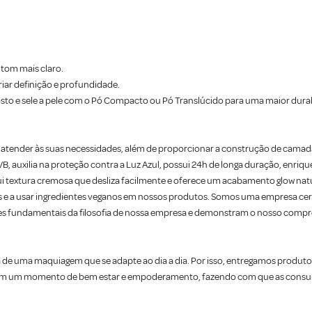
 tom mais claro.
riar definição e profundidade.
sto e sele a pele com o Pó Compacto ou Pó Translúcido para uma maior durab
ra atender às suas necessidades, além de proporcionar a construção de camadas
 auxilia na proteção contra a Luz Azul, possui 24h de longa duração, enrique
ssui textura cremosa que desliza facilmente e oferece um acabamento glow natu
 e a usar ingredientes veganos em nossos produtos. Somos uma empresa certi
ares fundamentais da filosofia de nossa empresa e demonstram o nosso compr
de uma maquiagem que se adapte ao dia a dia. Por isso, entregamos produtos
m em um momento de bem estar e empoderamento, fazendo com que as consum