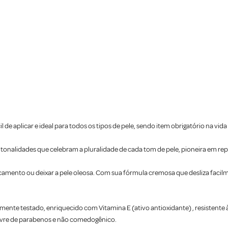
il de aplicar e ideal para todos os tipos de pele, sendo item obrigatório na vi
 tonalidades que celebram a pluralidade de cada tom de pele, pioneira em rep
secamento ou deixar a pele oleosa. Com sua fórmula cremosa que desliza facil
ente testado, enriquecido com Vitamina E (ativo antioxidante) , resistente 
 livre de parabenos e não comedogênico.