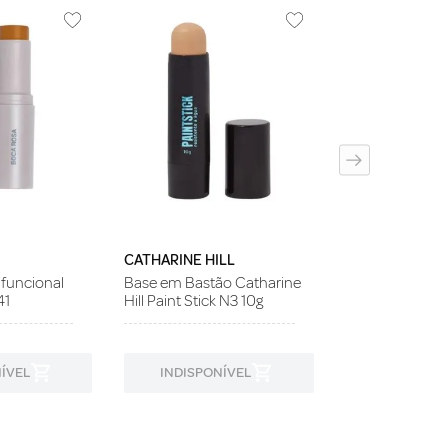
CONTEM 1G
Base Velvet C
B330 30ml
CATHARINE HILL
ifuncional
Base em Bastão Catharine
41
Hill Paint Stick N3 10g
ÍVEL
INDISPONÍVEL
INDISPON