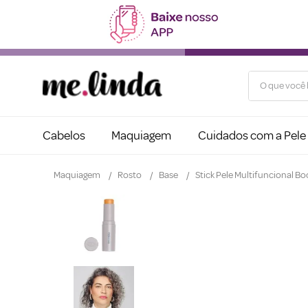
O que você b
Cabelos
Maquiagem
Cuidados com a Pele
Maquiagem
Rosto
Base
Stick Pele Multifuncional B