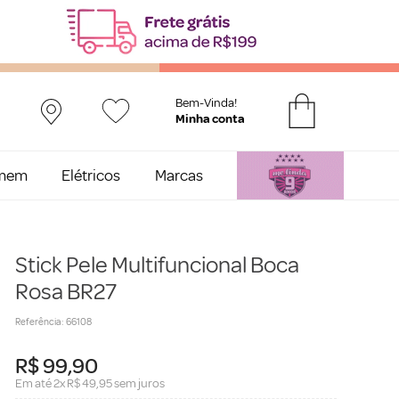
Bem-Vinda!
mem
Elétricos
Marcas
Stick Pele Multifuncional Boca
Rosa BR27
Referência
:
66108
R$
99
,
90
Em até
2
x
R$
49
,
95
sem juros