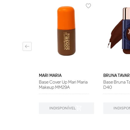
 Revlon
 Horas Pele
sa FPS15 200
MARI MARIA
BRUNA TAVAR
Base Cover Up Mari Maria
Base Bruna Ta
Makeup MM29A
D40
ONÍVEL
INDISPONÍVEL
INDISPO