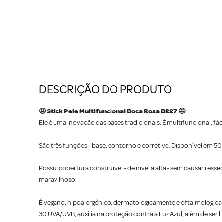
DESCRIÇÃO DO PRODUTO
🤩 Stick Pele Multifuncional Boca Rosa BR27 🤩
Ele é uma inovação das bases tradicionais. É multifuncional, fác
São três funções - base, contorno e corretivo. Disponível em 50
Possui cobertura construível - de nível a alta - sem causar res
maravilhoso.
É vegano, hipoalergênico, dermatologicamente e oftalmologicam
30 UVA/UVB, auxilia na proteção contra a Luz Azul, além de ser