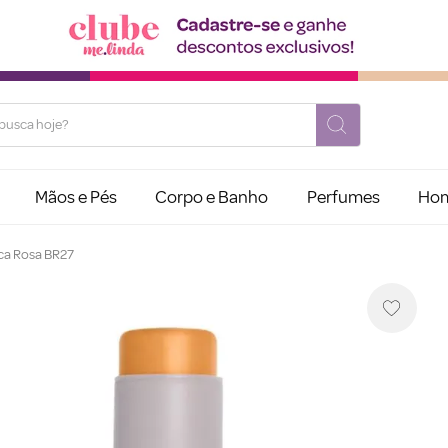
usca hoje?
Mãos e Pés
Corpo e Banho
Perfumes
Ho
oca Rosa BR27