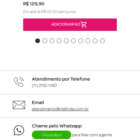
R$
129
,
90
Em até
3
x
R$
43
,
30
sem juros
ADICIONAR AO
Atendimento por Telefone
(11) 2152-1160
Email
atendimento@melinda.com.br
Chame pelo Whatsapp
Clique aqui
para falar com a gente