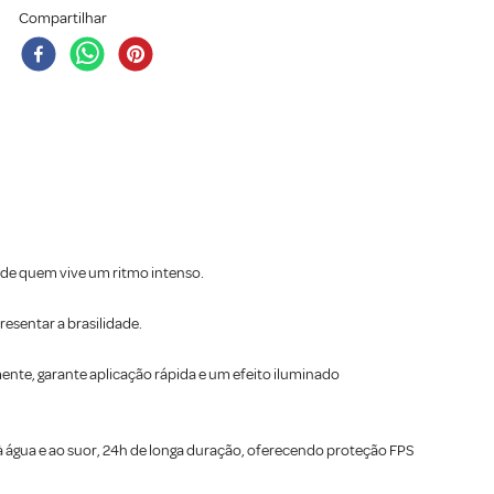
Compartilhar
da de quem vive um ritmo intenso.
resentar a brasilidade.
mente, garante aplicação rápida e um efeito iluminado
à água e ao suor, 24h de longa duração, oferecendo proteção FPS