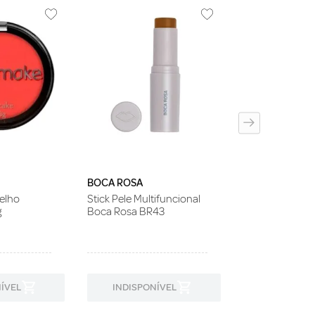
MARI MARIA
Base e Corretiv
Matte Velvet Sk
25g
BOCA ROSA
elho
Stick Pele Multifuncional
g
Boca Rosa BR43
ÍVEL
INDISPONÍVEL
INDISPON