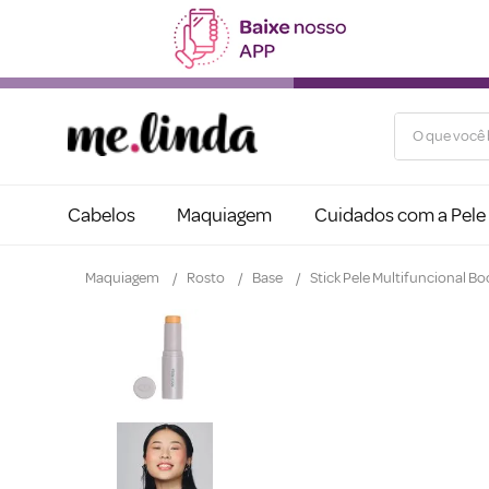
O que você b
Cabelos
Maquiagem
Cuidados com a Pele
Maquiagem
Rosto
Base
Stick Pele Multifuncional B