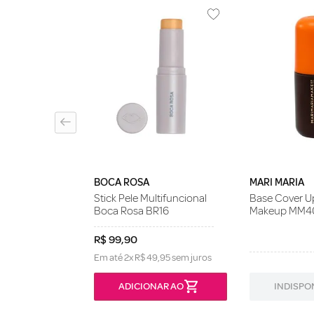
 Ruby Kisses
u Matte 04
BOCA ROSA
MARI MARIA
Stick Pele Multifuncional
Base Cover Up
Boca Rosa BR16
Makeup MM4
R$
99
,
90
Em até
2
x
R$
49
,
95
sem juros
ONÍVEL
ADICIONAR AO
INDISPO