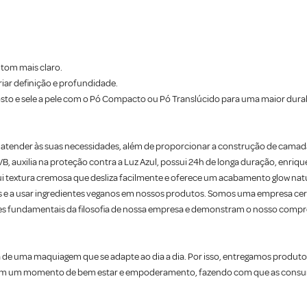
 tom mais claro.
riar definição e profundidade.
sto e sele a pele com o Pó Compacto ou Pó Translúcido para uma maior durab
ra atender às suas necessidades, além de proporcionar a construção de camadas
 auxilia na proteção contra a Luz Azul, possui 24h de longa duração, enrique
ssui textura cremosa que desliza facilmente e oferece um acabamento glow natu
 e a usar ingredientes veganos em nossos produtos. Somos uma empresa certi
ares fundamentais da filosofia de nossa empresa e demonstram o nosso compr
de uma maquiagem que se adapte ao dia a dia. Por isso, entregamos produtos
m em um momento de bem estar e empoderamento, fazendo com que as consum