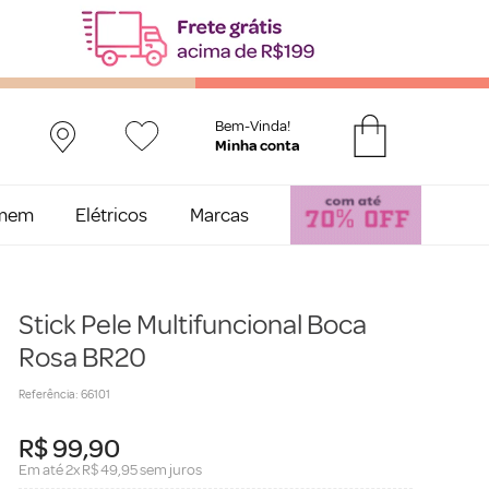
Bem-Vinda!
mem
Elétricos
Marcas
Stick Pele Multifuncional Boca
Rosa BR20
Referência
:
66101
R$
99
,
90
Em até
2
x
R$
49
,
95
sem juros