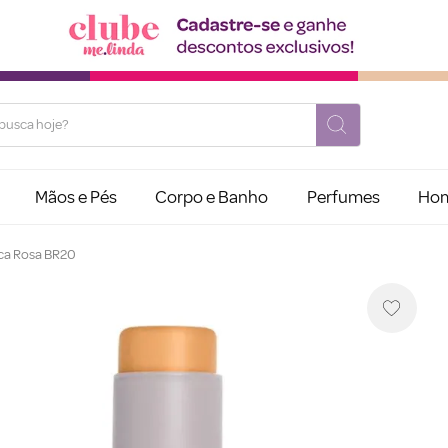
usca hoje?
Mãos e Pés
Corpo e Banho
Perfumes
Ho
oca Rosa BR20