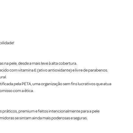
ilidade!
 na pele, desde a mais leve à alta cobertura.
cido com vitamina E (ativo antioxidante) e livre de parabenos.
ral.
ficada pela PETA, uma organização sem fins lucrativos que atua
omisso com a ética.
 práticos, premium e feitos intencionalmente para a pele
idoras se sintam ainda mais poderosas e seguras.