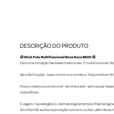
DESCRIÇÃO DO PRODUTO
🤩 Stick Pele Multifuncional Boca Rosa BR20 🤩
Ele é uma inovação das bases tradicionais. É multifuncional, fác
São três funções - base, contorno e corretivo. Disponível em 50
Possui cobertura construível - de nível a alta - sem causar res
maravilhoso.
É vegano, hipoalergênico, dermatologicamente e oftalmologicam
30 UVA/UVB, auxilia na proteção contra a Luz Azul, além de ser