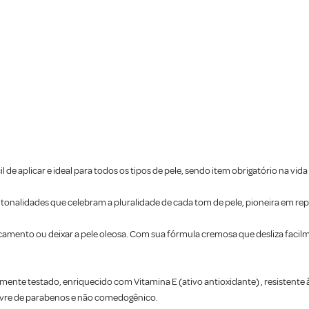
il de aplicar e ideal para todos os tipos de pele, sendo item obrigatório na vi
 tonalidades que celebram a pluralidade de cada tom de pele, pioneira em rep
secamento ou deixar a pele oleosa. Com sua fórmula cremosa que desliza facil
ente testado, enriquecido com Vitamina E (ativo antioxidante) , resistente 
 livre de parabenos e não comedogênico.