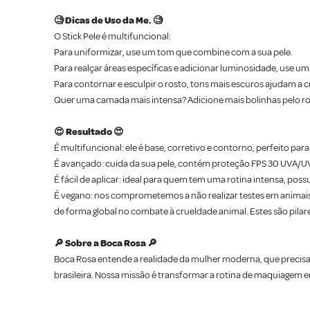
🧐 Dicas de Uso da Me. 🧐
O Stick Pele é multifuncional:
Para uniformizar, use um tom que combine com a sua pele.
Para realçar áreas específicas e adicionar luminosidade, use um
Para contornar e esculpir o rosto, tons mais escuros ajudam a c
Quer uma camada mais intensa? Adicione mais bolinhas pelo ro
😍 Resultado 😍
É multifuncional: ele é base, corretivo e contorno, perfeito pa
É avançado: cuida da sua pele, contém proteção FPS 30 UVA/UVB,
É fácil de aplicar: ideal para quem tem uma rotina intensa, po
É vegano: nos comprometemos a não realizar testes em animais
de forma global no combate à crueldade animal. Estes são pil
🔎 Sobre a Boca Rosa 🔎
Boca Rosa entende a realidade da mulher moderna, que precisa 
brasileira. Nossa missão é transformar a rotina de maquiage