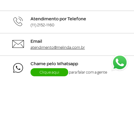
Atendimento por Telefone
(11) 2152-1160
Email
atendimento@melinda.com.br
Chame pelo Whatsapp
Clique aqui
para falar com a gente
+
Departamentos
+
Institucional
+
Informações