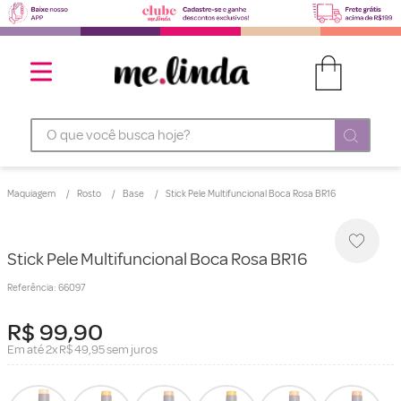
O que você busca hoje?
Maquiagem
Rosto
Base
Stick Pele Multifuncional Boca Rosa BR16
Stick Pele Multifuncional Boca Rosa BR16
Referência
:
66097
R$
99
,
90
Em até
2
x
R$
49
,
95
sem juros