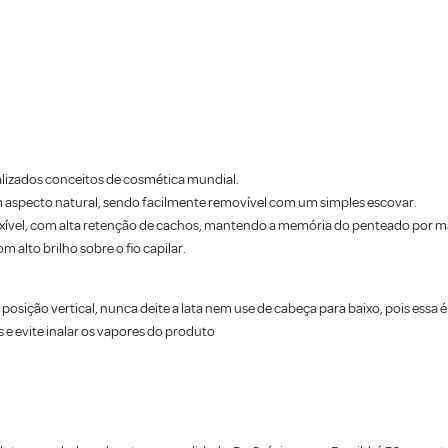
alizados conceitos de cosmética mundial.
 aspecto natural, sendo facilmente removível com um simples escovar.
lexível, com alta retenção de cachos, mantendo a memória do penteado por ma
 alto brilho sobre o fio capilar.
sição vertical, nunca deite a lata nem use de cabeça para baixo, pois essa é
s e evite inalar os vapores do produto