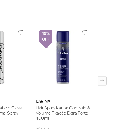
15%
BED HEAD
Spray Fixador 
Hard Head 385
KARINA
abelo Cless
Hair Spray Karina Controle &
mal Spray
Volume Fixação Extra Forte
400ml
R$
39
,
90