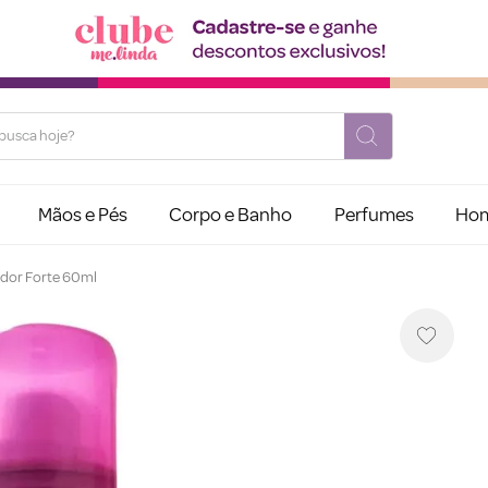
usca hoje?
Mãos e Pés
Corpo e Banho
Perfumes
Ho
ador Forte 60ml