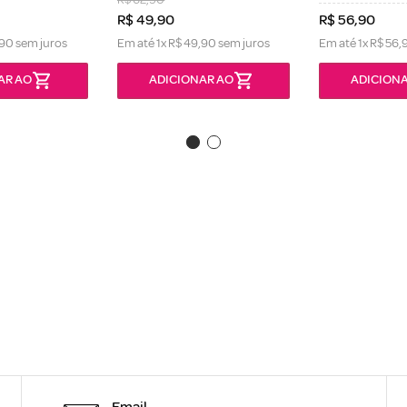
R$
49
,
90
R$
56
,
90
90
sem juros
Em até
1
x
R$
49
,
90
sem juros
Em até
1
x
R$
56
,
AR AO
ADICIONAR AO
ADICIONA
Email