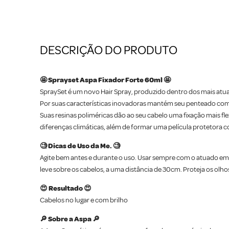
DESCRIÇÃO DO PRODUTO
🤩 Sprayset Aspa Fixador Forte 60ml 🤩
SpraySet é um novo Hair Spray, produzido dentro dos mais atu
Por suas características inovadoras mantém seu penteado com
Suas resinas poliméricas dão ao seu cabelo uma fixação mais f
diferenças climáticas, além de formar uma película protetora com
🧐 Dicas de Uso da Me. 🧐
Agite bem antes e durante o uso. Usar sempre com o atuado em po
leve sobre os cabelos, a uma distância de 30cm. Proteja os olho
😍 Resultado 😍
Cabelos no lugar e com brilho
🔎 Sobre a Aspa 🔎