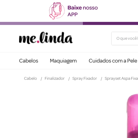
O que você b
Cabelos
Maquiagem
Cuidados com a Pele
Cabelo
Finalizador
Spray Fixador
Sprayset Aspa Fix