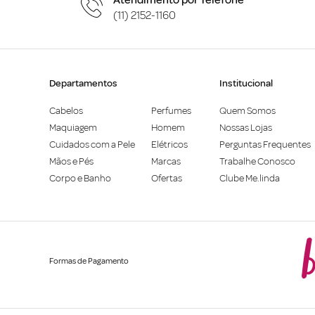
(11) 2152-1160
Departamentos
Institucional
Cabelos
Perfumes
Quem Somos
Maquiagem
Homem
Nossas Lojas
Cuidados com a Pele
Elétricos
Perguntas Frequentes
Mãos e Pés
Marcas
Trabalhe Conosco
Corpo e Banho
Ofertas
Clube Me.linda
Formas de Pagamento