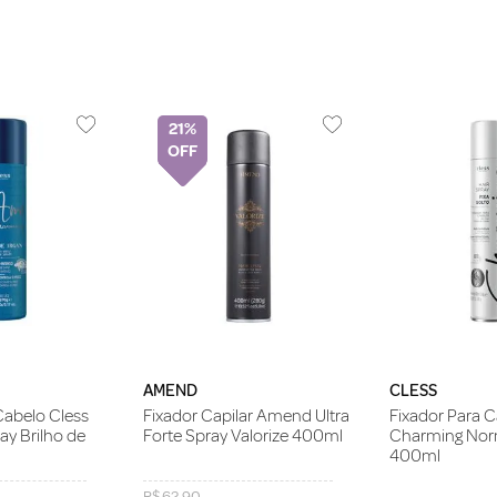
21%
AMEND
CLESS
Cabelo Cless
Fixador Capilar Amend Ultra
Fixador Para C
y Brilho de
Forte Spray Valorize 400ml
Charming Nor
400ml
R$
62
,
90