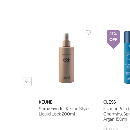
11%
ar Neez Hair
Forte 400ml
KEUNE
CLESS
Spray Fixador Keune Style
Fixador Para 
Liquid Lock 200ml
Charming Spra
Argan 150ml
R$
37
,
90