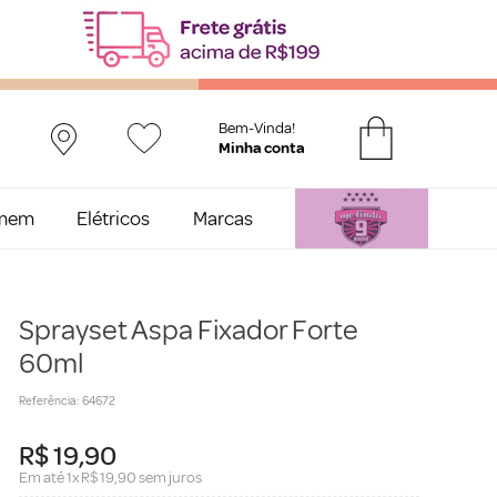
Bem-Vinda!
mem
Elétricos
Marcas
Sprayset Aspa Fixador Forte
60ml
Referência
:
64672
R$
19
,
90
Em até
1
x
R$
19
,
90
sem juros