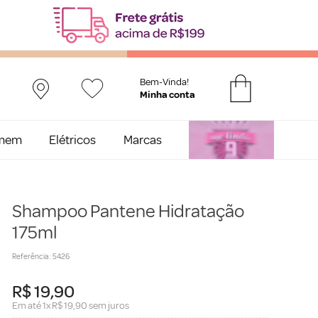
Bem-Vinda!
mem
Elétricos
Marcas
Shampoo Pantene Hidratação
175ml
Referência
:
5426
R$
19
,
90
Em até
1
x
R$
19
,
90
sem juros