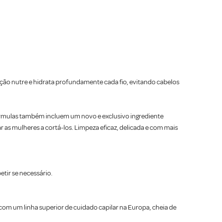
tação nutre e hidrata profundamente cada fio, evitando cabelos
mulas também incluem um novo e exclusivo ingrediente
 as mulheres a cortá-los. Limpeza eficaz, delicada e com mais
tir se necessário.
om um linha superior de cuidado capilar na Europa, cheia de