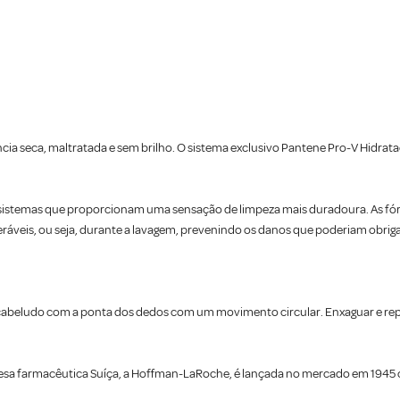
ncia seca, maltratada e sem brilho. O sistema exclusivo Pantene Pro-V Hidra
stemas que proporcionam uma sensação de limpeza mais duradoura. As fór
áveis, ou seja, durante a lavagem, prevenindo os danos que poderiam obrigar
abeludo com a ponta dos dedos com um movimento circular. Enxaguar e repe
esa farmacêutica Suíça, a Hoffman-LaRoche, é lançada no mercado em 1945 c