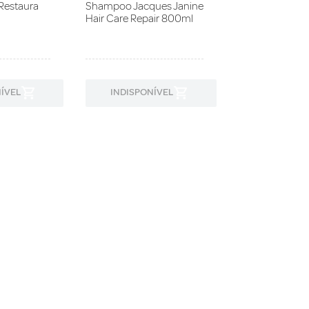
estaura
Shampoo Jacques Janine
Hair Care Repair 800ml
ÍVEL
INDISPONÍVEL
INDISPON