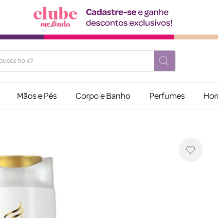
usca hoje?
Mãos e Pés
Corpo e Banho
Perfumes
Ho