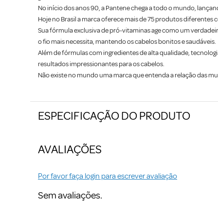
No início dos anos 90, a Pantene chega a todo o mundo, lançando
Hoje no Brasil a marca oferece mais de 75 produtos diferentes
Sua fórmula exclusiva de pró-vitaminas age como um verdadei
o fio mais necessita, mantendo os cabelos bonitos e saudáveis.
Além de fórmulas com ingredientes de alta qualidade, tecnolog
resultados impressionantes para os cabelos.
Não existe no mundo uma marca que entenda a relação das mul
ESPECIFICAÇÃO DO PRODUTO
AVALIAÇÕES
Por favor faça login para escrever avaliação
Sem avaliações.