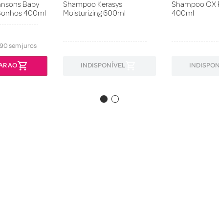
nsons Baby
Shampoo Kerasys
Shampoo OX R
Sonhos 400ml
Moisturizing 600ml
400ml
90
sem juros
AR AO
INDISPONÍVEL
INDISPON