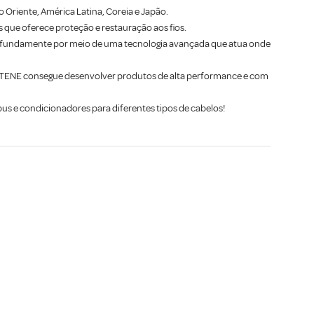
o Oriente, América Latina, Coreia e Japão.
que oferece proteção e restauração aos fios.
rofundamente por meio de uma tecnologia avançada que atua onde
 PANTENE consegue desenvolver produtos de alta performance e com
 e condicionadores para diferentes tipos de cabelos!