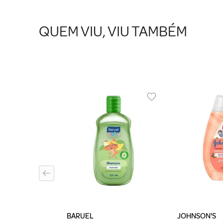
QUEM VIU, VIU TAMBÉM
ange Lisos, te
l
BARUEL
JOHNSON'S