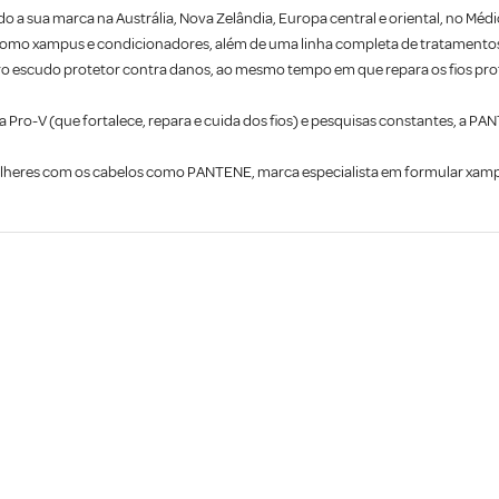
 a sua marca na Austrália, Nova Zelândia, Europa central e oriental, no Médi
 como xampus e condicionadores, além de uma linha completa de tratamentos 
ro escudo protetor contra danos, ao mesmo tempo em que repara os fios p
ia Pro-V (que fortalece, repara e cuida dos fios) e pesquisas constantes, a
heres com os cabelos como PANTENE, marca especialista em formular xampus