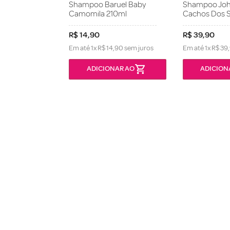
Shampoo Baruel Baby
Shampoo Joh
Camomila 210ml
Cachos Dos 
R$
14
,
90
R$
39
,
90
Em até
1
x
R$
14
,
90
sem juros
Em até
1
x
R$
39
,
ONÍVEL
ADICIONAR AO
ADICION