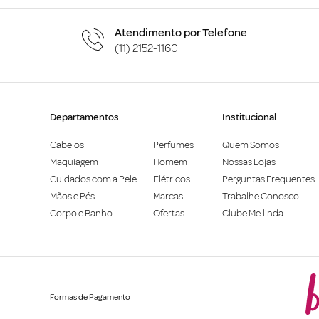
Atendimento por Telefone
(11) 2152-1160
Departamentos
Institucional
Cabelos
Perfumes
Quem Somos
Maquiagem
Homem
Nossas Lojas
Cuidados com a Pele
Elétricos
Perguntas Frequentes
Mãos e Pés
Marcas
Trabalhe Conosco
Corpo e Banho
Ofertas
Clube Me.linda
Formas de Pagamento