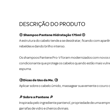
DESCRIÇÃO DO PRODUTO
😍 Shampoo Pantene Hidratação 175ml 😍
A estrutura do cabelo tende a se desidratar, ficando com aparê
rebeldes e dando brilho intenso.
Os shampoos Pantene Pro-V foram modernizados com novos si
condicionante que protege os cabelos quando estão mais vulner
espuma.
🧐 Dicas de Uso da Me. 🧐
Aplicar sobre o cabelo úmido, massagear suavemente o couro c
🔎 Sobre a Pantene 🔎
Inspirada pelo ingrediente pantenol, propriedade de uma empr
garrafas de vidro e cheiros divinais.