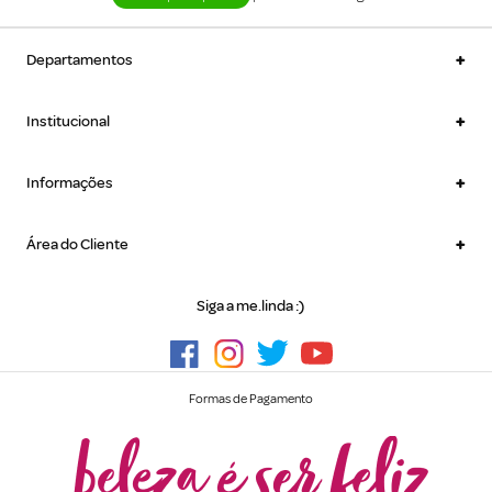
+
Departamentos
+
Institucional
+
Informações
+
Área do Cliente
Siga a me.linda :)
Formas de Pagamento