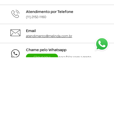
Atendimento por Telefone
(11) 2152-1160
Email
atendimento@melinda.com.br
Chame pelo Whatsapp
Clique aqui
para falar com a gente
+
Departamentos
+
Institucional
+
Informações