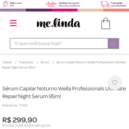
O que você busca hoje?
Cabelo
Finalizador
Sérum
Sérum Capilar Noturno Wella Professionals Ultimate
Repair Night Serum 95ml
Sérum Capilar Noturno Wella Professionals Ultimate
Repair Night Serum 95ml
Referência
:
77525
R$
299
,
90
Em até
7
x
R$
42
,
84
sem juros