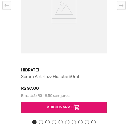
HIDRATEI
Sérum Anti-frizz Hidratei 60ml
R$
97
,
00
Em até
2
x
R$
48
,
50
sem juros
ADICIONAR AO