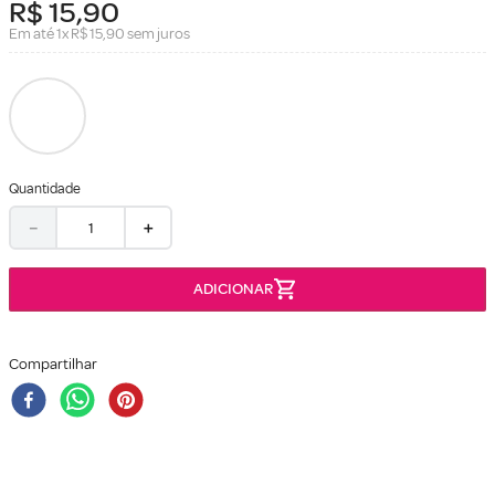
R$
15
,
90
Em até
1
x
R$
15
,
90
sem juros
Quantidade
－
＋
Compartilhar