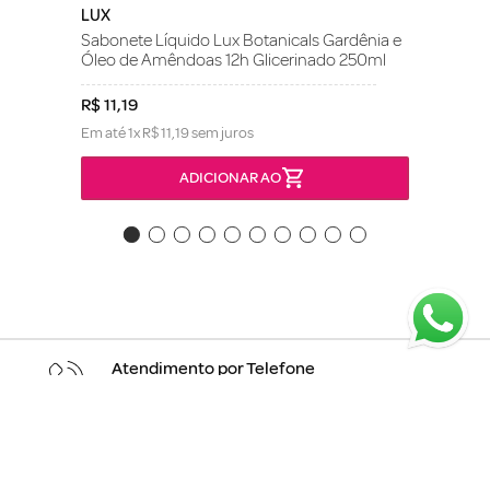
LUX
Sabonete Líquido Lux Botanicals Gardênia e
Óleo de Amêndoas 12h Glicerinado 250ml
R$
11
,
19
Em até
1
x
R$
11
,
19
sem juros
ADICIONAR AO
Atendimento por Telefone
(11) 2152-1160
Email
atendimento@melinda.com.br