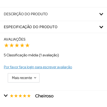
DESCRIÇÃO DO PRODUTO
ESPECIFICAÇÃO DO PRODUTO
AVALIAÇÕES
★
★
★
★
★
5 Classificação média
(1 avaliação)
Por favor faça login para escrever avaliação
Mais recente
★
★
★
★
★
Cheiroso
Enviado
2 anos atrás
por
Tairini Furquim