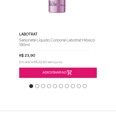
LABOTRAT
Sabonete Líquido Corporal Labotrat Hibisco
190ml
R$
23
,
90
Em até
1
x
R$
23
,
90
sem juros
ADICIONAR AO