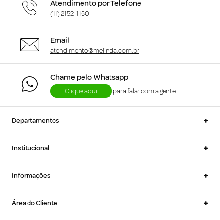
Atendimento por Telefone
(11) 2152-1160
Email
atendimento@melinda.com.br
Chame pelo Whatsapp
Clique aqui
para falar com a gente
+
Departamentos
+
Institucional
+
Informações
+
Área do Cliente