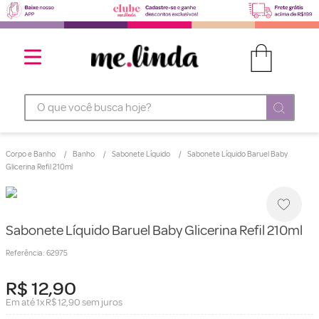
O que você busca hoje?
Corpo e Banho
Banho
Sabonete Líquido
Sabonete Líquido Baruel Baby
Glicerina Refil 210ml
Sabonete Líquido Baruel Baby Glicerina Refil 210ml
Referência
:
62975
R$
12
,
90
Em até
1
x
R$
12
,
90
sem juros