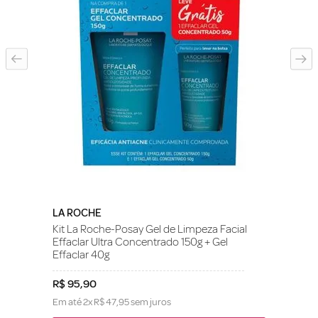
LA ROCHE
Kit La Roche-Posay Gel de Limpeza Facial
Effaclar Ultra Concentrado 150g + Gel
Effaclar 40g
R$
95
,
90
Em até
2
x
R$
47
,
95
sem juros