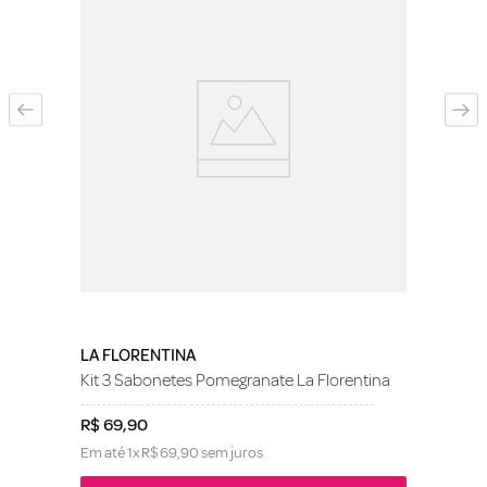
LA FLORENTINA
Kit 3 Sabonetes Pomegranate La Florentina
R$
69
,
90
Em até
1
x
R$
69
,
90
sem juros