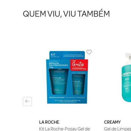
QUEM VIU, VIU TAMBÉM
uido Asepxia
 Purificante
LA ROCHE
CREAMY
Kit La Roche-Posay Gel de
Gel de Limpe