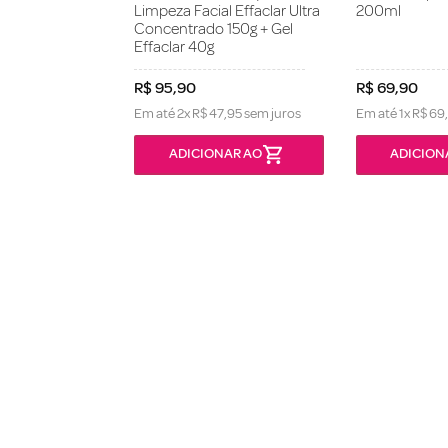
Limpeza Facial Effaclar Ultra
200ml
Concentrado 150g + Gel
Effaclar 40g
R$
95
,
90
R$
69
,
90
Em até
2
x
R$
47
,
95
sem juros
Em até
1
x
R$
69
,
ONÍVEL
ADICIONAR AO
ADICION