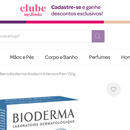
usca hoje?
Mãos e Pés
Corpo e Banho
Perfumes
Ho
Barra Bioderma Atoderm Intensive Pain 150g