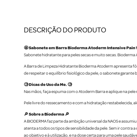
DESCRIÇÃO DO PRODUTO
🤩 Sabonete em Barra Bioderma Atoderm Intensive Pain 
Sabonete hidratante para peles secas e muito secas. Bioderma 
A Barra de Limpeza Hidratante Bioderma Atoderm apresenta fó
de respeitar o equilíbrio fisiológico da pele, o sabonete garan
🧐 Dicas de Uso da Me. 🧐
Nas mãos, faça espuma com o Atoderm Barra e aplique na pel
Pele livre do ressecamento e com a hidratação restabelecida, a
🔎 Sobre a Bioderma 🔎
A BIODERMA faz parte da ambição universal da NAOS e assumiu 
atenta a todos os tipos de sensibilidade da pele. Sem ir contra
ao objetivo e à utilização, e na dose certa para uma pele saudá