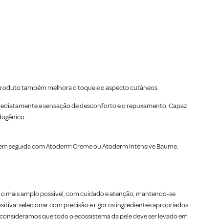
O produto também melhora o toque e o aspecto cutâneos.
imediatamente a sensação de desconforto e o repuxamento. Capaz
edogênico.
e em seguida com Atoderm Creme ou Atoderm Intensive Baume.
o o mais amplo possível, com cuidado e atenção, mantendo-se
sitiva: selecionar com precisão e rigor os ingredientes apropriados
vel, consideramos que todo o ecossistema da pele deve ser levado em