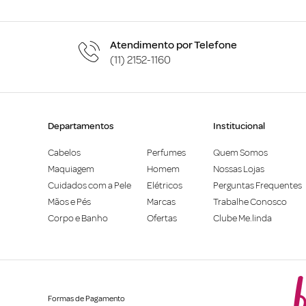
Atendimento por Telefone
(11) 2152-1160
Departamentos
Institucional
Cabelos
Perfumes
Quem Somos
Maquiagem
Homem
Nossas Lojas
Cuidados com a Pele
Elétricos
Perguntas Frequentes
Mãos e Pés
Marcas
Trabalhe Conosco
Corpo e Banho
Ofertas
Clube Me.linda
Formas de Pagamento