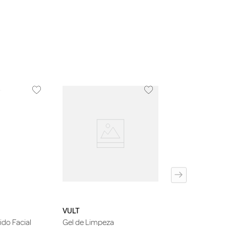
GARNIER
Gel de Limpeza
Antibacteriano
SkinActive Uni
Vitamina C 150
VULT
do Facial
Gel de Limpeza