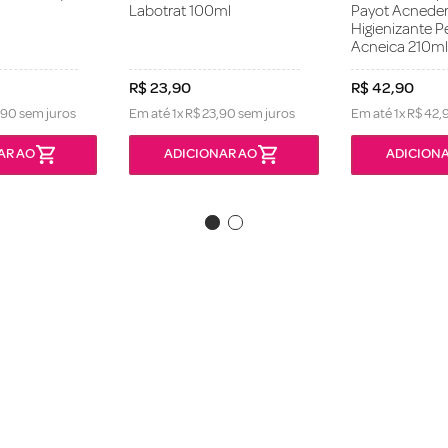
Labotrat 100ml
Payot Acnede
Higienizante P
Acneica 210ml
R$
23
,
90
R$
42
,
90
90
sem juros
Em até
1
x
R$
23
,
90
sem juros
Em até
1
x
R$
42
,
AR AO
ADICIONAR AO
ADICIONA