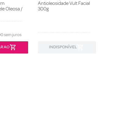
rm
Antioleosidade Vult Facial
ele Oleosa /
300g
90
sem juros
R AO
INDISPONÍVEL
INDISPON