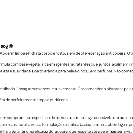
150g 🤩
Atoderm limpa e hidrata corpo e rosto, além de oferecer ação anticoceira. 
rmula com base vegetal, rica em agentes hidratantes que, juntos, acalmam 
te beleza e suavidade. Boa tolerância para pele e olhos. Sem perfume. Não com
e molhada. Enxágue bem e seque suavemente. É recomendado hidratar a pel
lém de perfeitamente limpa e purificada.
um compromisso específico de tornar a dermatologia acessível a um públic
 a química natural, a nossa formulação científica baseia-se numa abordagem po
vel. Para garantir uma eficácia duradoura, que respeite até a pele mais sensí