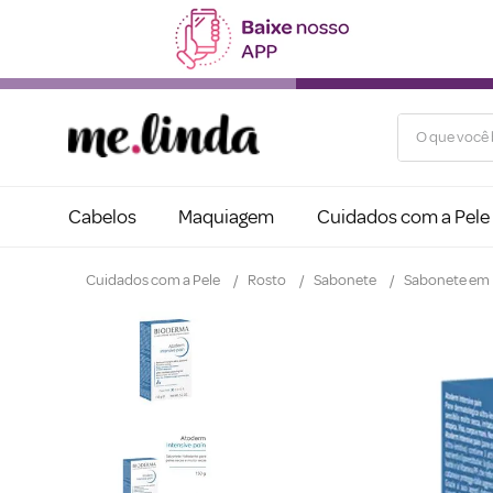
O que você b
Cabelos
Maquiagem
Cuidados com a Pele
Cuidados com a Pele
Rosto
Sabonete
Sabonete em 