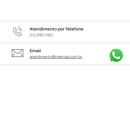
Atendimento por Telefone
(11) 2152-1160
Email
atendimento@melinda.com.br
Chame pelo Whatsapp
Clique aqui
para falar com a gente
+
Departamentos
+
Institucional