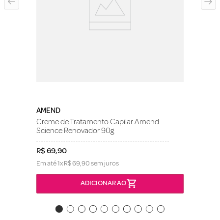
AMEND
Creme de Tratamento Capilar Amend
Science Renovador 90g
R$
69
,
90
Em até
1
x
R$
69
,
90
sem juros
ADICIONAR AO