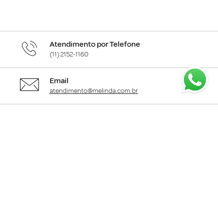
Atendimento por Telefone
(11) 2152-1160
Email
atendimento@melinda.com.br
Chame pelo Whatsapp
Clique aqui
para falar com a gente
+
Departamentos
+
Institucional
+
Informações