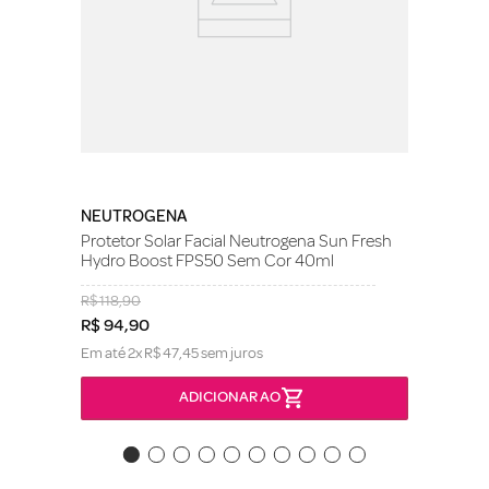
NEUTROGENA
Protetor Solar Facial Neutrogena Sun Fresh
Hydro Boost FPS50 Sem Cor 40ml
R$
118
,
90
R$
94
,
90
Em até
2
x
R$
47
,
45
sem juros
ADICIONAR AO