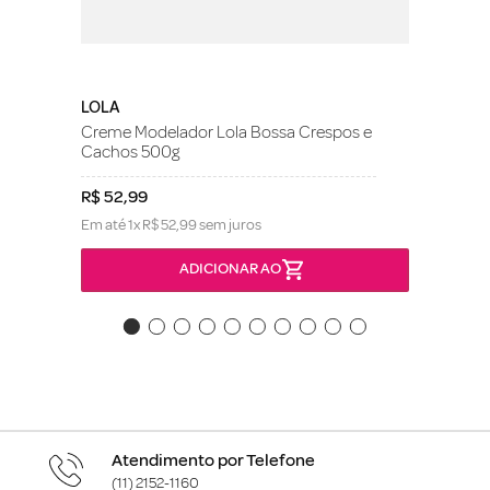
LOLA
Creme Modelador Lola Bossa Crespos e
Cachos 500g
R$
52
,
99
Em até
1
x
R$
52
,
99
sem juros
ADICIONAR AO
Atendimento por Telefone
(11) 2152-1160