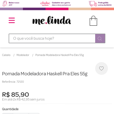
O que você busca hoje?
Cabelo
Modelador
Pomada Modeladora Haskell Pra Eles 55g
Pomada Modeladora Haskell Pra Eles 55g
Referência
:
72120
R$
85
,
90
Em até
2
x
R$
42
,
95
sem juros
Quantidade