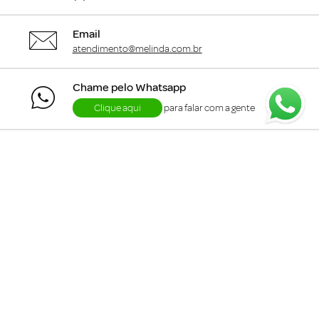
Email
atendimento@melinda.com.br
Chame pelo Whatsapp
Clique aqui
para falar com a gente
+
Departamentos
+
Institucional
+
Informações
+
Área do Cliente
Siga a me.linda :)