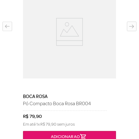
BOCA ROSA
Pó Compacto Boca Rosa BR004
R$
79
,
90
Em até
1
x
R$
79
,
90
sem juros
ADICIONAR AO