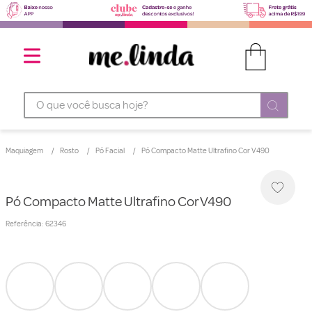
O que você busca hoje?
Maquiagem
Rosto
Pó Facial
Pó Compacto Matte Ultrafino Cor V490
Pó Compacto Matte Ultrafino Cor V490
Referência
:
62346