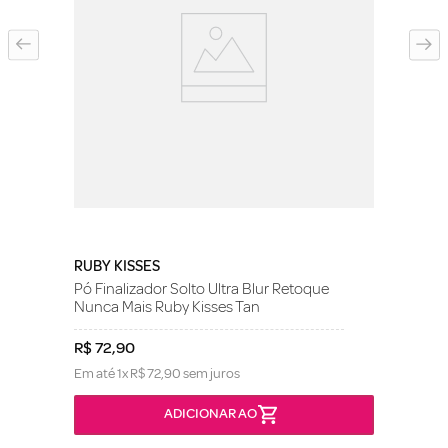
RUBY KISSES
Pó Finalizador Solto Ultra Blur Retoque
Nunca Mais Ruby Kisses Tan
R$
72
,
90
Em até
1
x
R$
72
,
90
sem juros
ADICIONAR AO