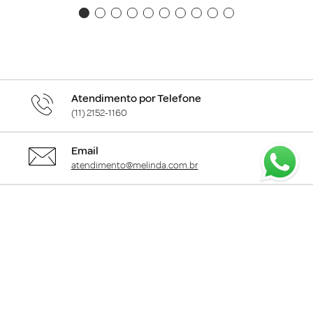
Atendimento por Telefone
(11) 2152-1160
Email
atendimento@melinda.com.br
Chame pelo Whatsapp
Clique aqui
para falar com a gente
+
Departamentos
+
Institucional