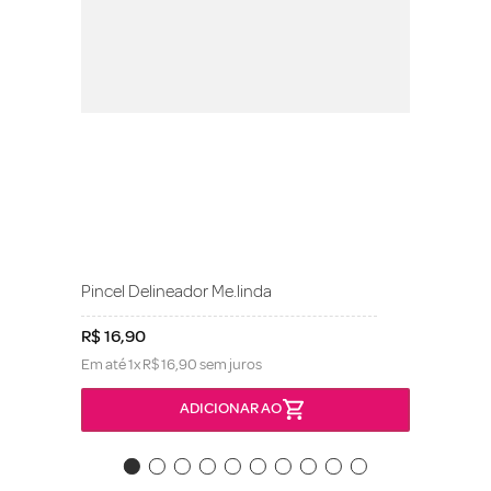
Pincel Delineador Me.linda
R$
16
,
90
Em até
1
x
R$
16
,
90
sem juros
ADICIONAR AO