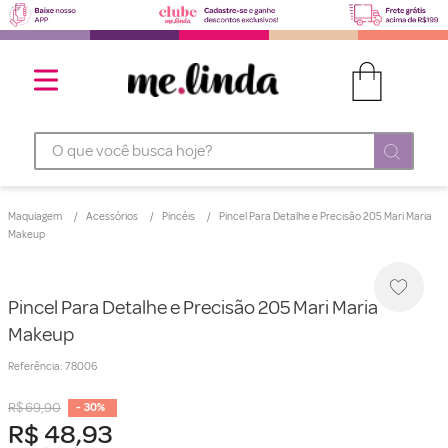
O que você busca hoje?
Maquiagem
Acessórios
Pincéis
Pincel Para Detalhe e Precisão 205 Mari Maria
Makeup
Pincel Para Detalhe e Precisão 205 Mari Maria
Makeup
Referência
:
78006
R$
69
,
90
-
30%
R$
48
,
93