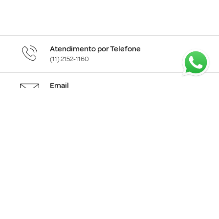
Atendimento por Telefone
(11) 2152-1160
Email
atendimento@melinda.com.br
Chame pelo Whatsapp
Clique aqui
para falar com a gente
+
Departamentos
+
Institucional