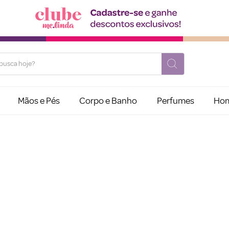
usca hoje?
Mãos e Pés
Corpo e Banho
Perfumes
Ho