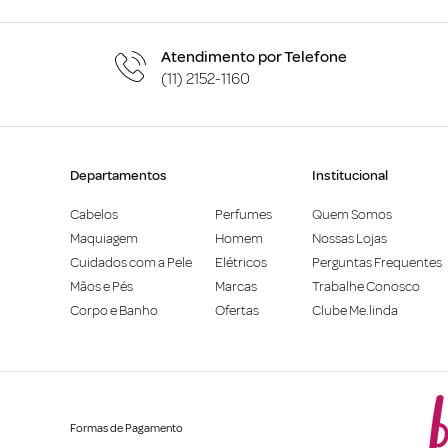
Atendimento por Telefone
(11) 2152-1160
Departamentos
Institucional
Cabelos
Perfumes
Quem Somos
Maquiagem
Homem
Nossas Lojas
Cuidados com a Pele
Elétricos
Perguntas Frequentes
Mãos e Pés
Marcas
Trabalhe Conosco
Corpo e Banho
Ofertas
Clube Me.linda
Formas de Pagamento