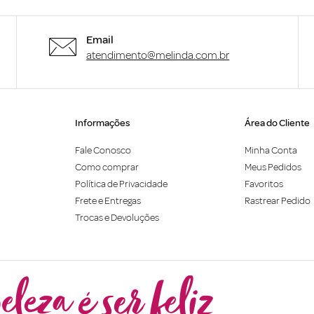
Email
atendimento@melinda.com.br
Informações
Área do Cliente
Fale Conosco
Minha Conta
Como comprar
Meus Pedidos
Política de Privacidade
Favoritos
Frete e Entregas
Rastrear Pedido
Trocas e Devoluções