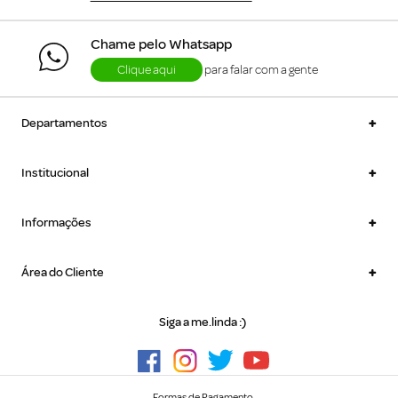
Chame pelo Whatsapp
Clique aqui
para falar com a gente
+
Departamentos
+
Institucional
+
Informações
+
Área do Cliente
Siga a me.linda :)
Formas de Pagamento