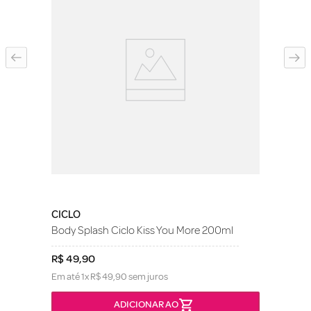
CICLO
Body Splash Ciclo Kiss You More 200ml
R$
49
,
90
Em até
1
x
R$
49
,
90
sem juros
ADICIONAR AO