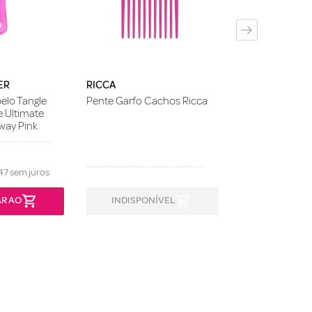
Green Jungle
ER
RICCA
elo Tangle
Pente Garfo Cachos Ricca
e Ultimate
way Pink
47
sem juros
R AO
INDISPONÍVEL
INDISPON