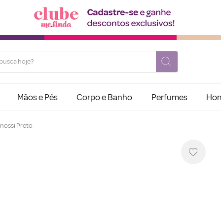
usca hoje?
Mãos e Pés
Corpo e Banho
Perfumes
Ho
anossi Preto