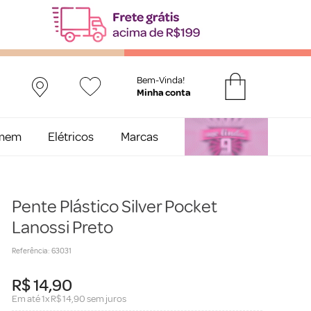
Bem-Vinda!
mem
Elétricos
Marcas
Pente Plástico Silver Pocket
Lanossi Preto
Referência
:
63031
R$
14
,
90
Em até
1
x
R$
14
,
90
sem juros