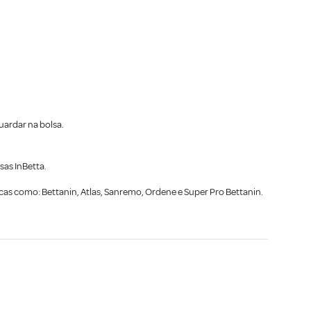
uardar na bolsa.
sas InBetta.
rcas como: Bettanin, Atlas, Sanremo, Ordene e Super Pro Bettanin.