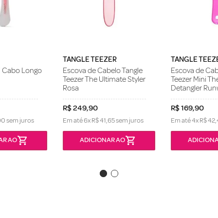
TANGLE TEEZER
TANGLE TEEZ
i Cabo Longo
Escova de Cabelo Tangle
Escova de Cab
Teezer The Ultimate Styler
Teezer Mini Th
Rosa
Detangler Run
R$
249
,
90
R$
169
,
90
90
sem juros
Em até
6
x
R$
41
,
65
sem juros
Em até
4
x
R$
42
,
AR AO
ADICIONAR AO
ADICIONA