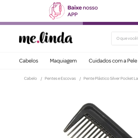
O que você b
Cabelos
Maquiagem
Cuidados com a Pele
Cabelo
Pentes e Escovas
Pente Plástico Silver Pocket L