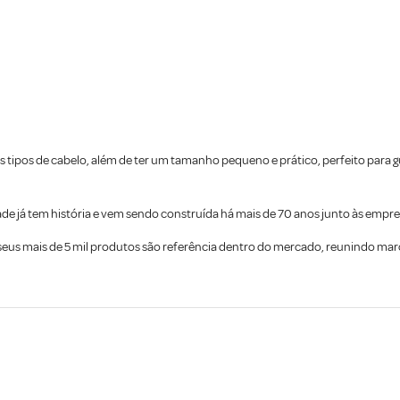
 os tipos de cabelo, além de ter um tamanho pequeno e prático, perfeito para g
de já tem história e vem sendo construída há mais de 70 anos junto às empre
e, seus mais de 5 mil produtos são referência dentro do mercado, reunindo ma