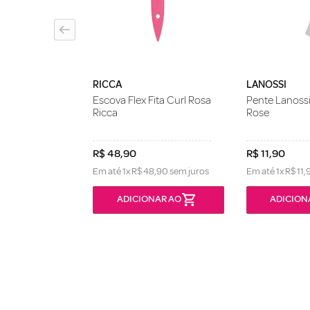
RICCA
LANOSSI
Escova Flex Fita Curl Rosa
Pente Lanoss
Ricca
Rose
R$
48
,
90
R$
11
,
90
Em até
1
x
R$
48
,
90
sem juros
Em até
1
x
R$
11
,
ONÍVEL
ADICIONAR AO
ADICION