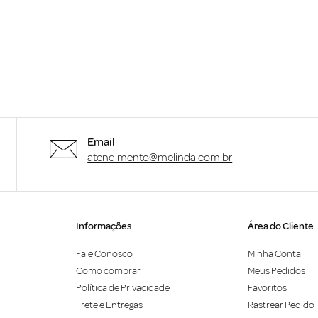
Email
atendimento@melinda.com.br
Informações
Área do Cliente
Fale Conosco
Minha Conta
Como comprar
Meus Pedidos
Política de Privacidade
Favoritos
Frete e Entregas
Rastrear Pedido