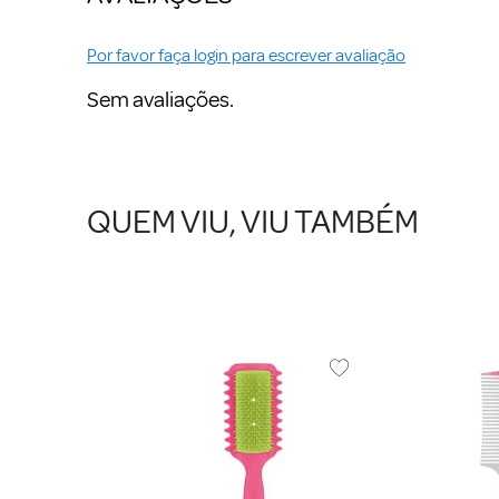
Por favor faça login para escrever avaliação
Sem avaliações.
QUEM VIU, VIU TAMBÉM
Boni Para
r Volume 1284