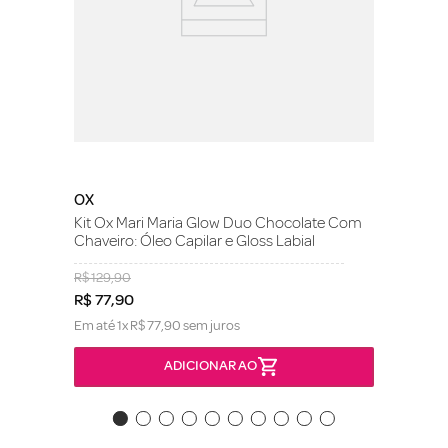
OX
Kit Ox Mari Maria Glow Duo Chocolate Com
Chaveiro: Óleo Capilar e Gloss Labial
R$
129
,
90
R$
77
,
90
Em até
1
x
R$
77
,
90
sem juros
ADICIONAR AO