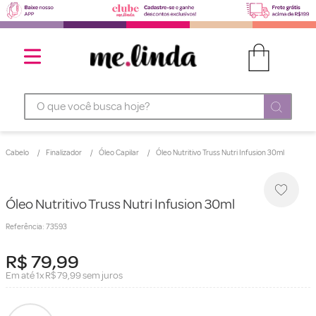
O que você busca hoje?
Cabelo
Finalizador
Óleo Capilar
Óleo Nutritivo Truss Nutri Infusion 30ml
Óleo Nutritivo Truss Nutri Infusion 30ml
Referência
:
73593
R$
79
,
99
Em até
1
x
R$
79
,
99
sem juros