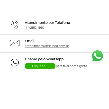
Atendimento por Telefone
(11) 2152-1160
Email
atendimento@melinda.com.br
Chame pelo Whatsapp
Clique aqui
para falar com a gente
+
Departamentos
+
Institucional
+
Informações