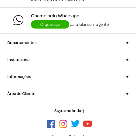
Chame pelo Whatsapp
Clique aqui
para falar com a gente
+
Departamentos
+
Institucional
+
Informações
+
Área do Cliente
Siga a me.linda :)