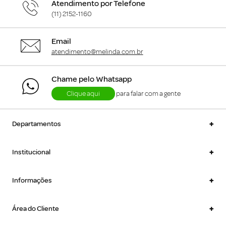
Atendimento por Telefone
(11) 2152-1160
Email
atendimento@melinda.com.br
Chame pelo Whatsapp
Clique aqui
para falar com a gente
+
Departamentos
+
Institucional
+
Informações
+
Área do Cliente