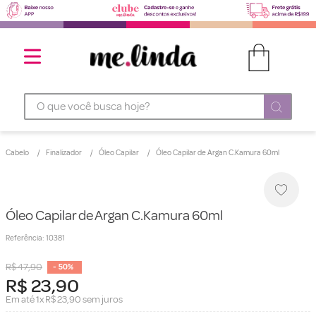
O que você busca hoje?
Cabelo
Finalizador
Óleo Capilar
Óleo Capilar de Argan C.Kamura 60ml
Óleo Capilar de Argan C.Kamura 60ml
Referência
:
10381
R$
47
,
90
-
50%
R$
23
,
90
Em até
1
x
R$
23
,
90
sem juros