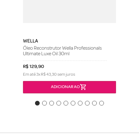
WELLA
Óleo Reconstrutor Wella Professionals
Ultimate Luxe Oil 30ml
R$
129
,
90
Em até
3
x
R$
43
,
30
sem juros
ADICIONAR AO