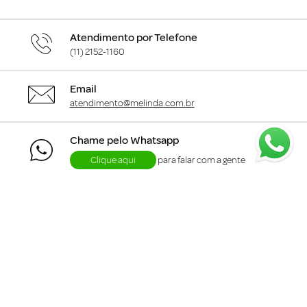
Atendimento por Telefone
(11) 2152-1160
Email
atendimento@melinda.com.br
Chame pelo Whatsapp
Clique aqui
para falar com a gente
+
Departamentos
+
Institucional
+
Informações