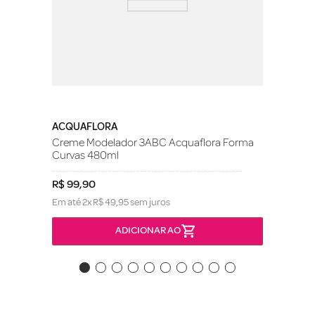
ACQUAFLORA
Creme Modelador 3ABC Acquaflora Forma
Curvas 480ml
R$
99
,
90
Em até
2
x
R$
49
,
95
sem juros
ADICIONAR AO