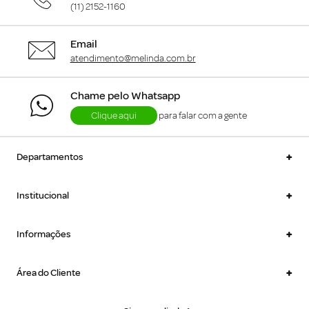
(11) 2152-1160
Email
atendimento@melinda.com.br
Chame pelo Whatsapp
Clique aqui
para falar com a gente
+
Departamentos
+
Institucional
+
Informações
+
Área do Cliente