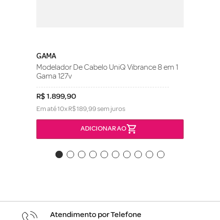
GAMA
Modelador De Cabelo UniQ Vibrance 8 em 1
Gama 127v
R$
1
.
899
,
90
Em até
10
x
R$
189
,
99
sem juros
ADICIONAR AO
Atendimento por Telefone