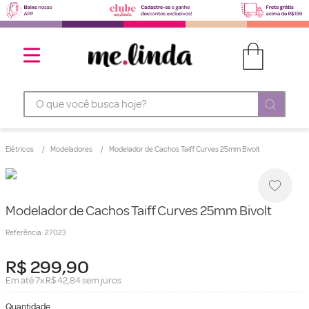
O que você busca hoje?
Elétricos
Modeladores
Modelador de Cachos Taiff Curves 25mm Bivolt
Modelador de Cachos Taiff Curves 25mm Bivolt
Referência
:
27023
R$
299
,
90
Em até
7
x
R$
42
,
84
sem juros
Quantidade